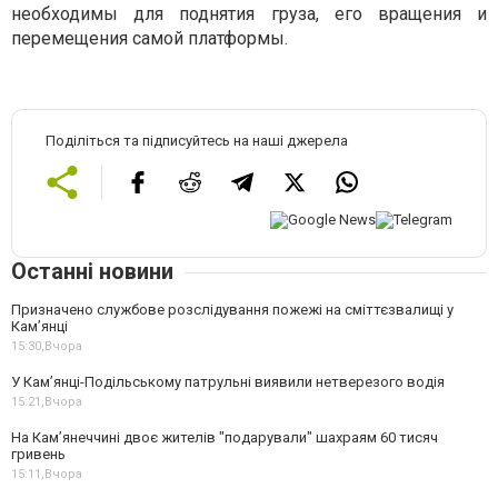
необходимы для поднятия груза, его вращения и
перемещения самой платформы.
Поділіться та підписуйтесь на наші джерела
Останні новини
Призначено службове розслідування пожежі на сміттєзвалищі у
Кам’янці
15:30,
Вчора
У Кам’янці-Подільському патрульні виявили нетверезого водія
15:21,
Вчора
На Камʼянеччині двоє жителів "подарували" шахраям 60 тисяч
гривень
15:11,
Вчора