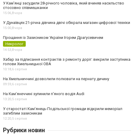
У Камʼянці засудили 28-річного чоловіка, який вчиняв насильство
стосовно співмешканки
15:06,
Вчора
У Дунаївцях 21-річна дівчина двічі обікрала магазин цифрової техніки
15:00,
Вчора
Прощання із Захисником України Ігорем Драгусевичем
Некролог
14:53,
Вчора
Хабар за підписання контрактів з ремонту доріг: викрили заступника
голови Хмельницької ОВА
10:18,
6 серпня
На Хмельниччині дозволили полювати на пернату дичину
09:59,
6 серпня
На Камʼянеччині зупинили п'яного водія Audi
13:20,
5 серпня
У старостаті Кам’янець-Подільської громади відкрили меморіал
загиблим захисникам
12:20,
5 серпня
Рубрики новин