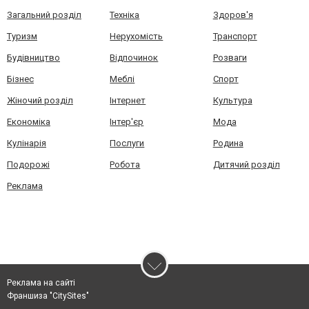
Загальний розділ
Техніка
Здоров'я
Туризм
Нерухомість
Транспорт
Будівництво
Відпочинок
Розваги
Бізнес
Меблі
Спорт
Жіночий розділ
Інтернет
Культура
Економіка
Інтер'єр
Мода
Кулінарія
Послуги
Родина
Подорожі
Робота
Дитячий розділ
Реклама
Реклама на сайті
Франшиза "CitySites"