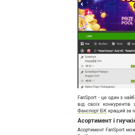
FanSport - це один з най
від своїх конкурентів 
Фанспорт БК
кращий за і
Асортимент і гнучкі
Асортимент FanSport мож