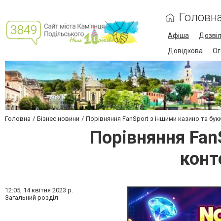
Головн
Афіша
Дозві
Довідкова
Ог
Головна
Бізнес новини
Порівняння FanSport з іншими казино та б
Порівняння Fan
конт
12:05,
14 квітня 2023 р.
Загальний розділ