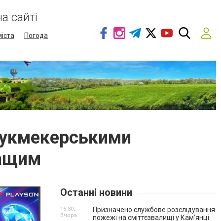
а сайті
міста
Погода
 букмекерськими
ращим
Останні новини
15:30,
Призначено службове розслідування
Вчора
пожежі на сміттєзвалищі у Кам’янці