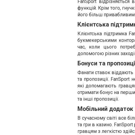
FanSport відрізняється 
функцій. Крім того, гнуч
його більш привабливим 
Клієнтська підтрим
Клієнтська підтримка Fa
букмекерськими контора
час, коли цього потреб
допомогою різних заходів
Бонуси та пропозиці
Фанати ставок віддають 
та пропозиції. FanSport 
які допомагають гравця
отримати бонус на перши
та інші пропозиції.
Мобільний додаток
В сучасному світі все б
та гри в казино. FanSpor
гравцям з легкістю здій