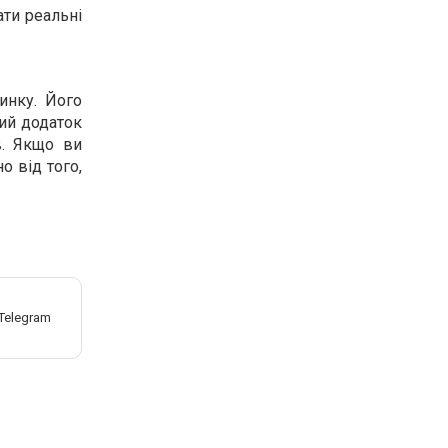
ати реальні
инку. Його
ний додаток
в. Якщо ви
о від того,