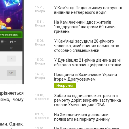
15:21,
У Кам’янці-Подільському патрульні
Вчора
виявили нетверезого водія
15:11,
На Камʼянеччині двоє жителів
Вчора
"подарували" шахраям 60 тисяч
гривень
15:06,
У Камʼянці засудили 28-річного
Вчора
чоловіка, який вчиняв насильство
стосовно співмешканки
15:00,
У Дунаївцях 21-річна дівчина двічі
Вчора
обікрала магазин цифрової техніки
14:53,
Прощання із Захисником України
Вчора
Ігорем Драгусевичем
Некролог
дрізняється
10:18,
Хабар за підписання контрактів з
немо, чому
6 серпня
ремонту доріг: викрили заступника
голови Хмельницької ОВА
09:59,
На Хмельниччині дозволили
6 серпня
полювати на пернату дичину
ми. Однак,
13:20,