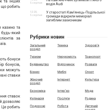
На Камʼянеччині зупинили п'яного
к та інших
5 серпня
водія Audi
, що робить
12:20,
У старостаті Кам’янець-Подільської
5 серпня
громади відкрили меморіал
загиблим захисникам
и казино та
 будь-який
Рубрики новин
лієнтів за
аїв.
Загальний
Техніка
Здоров'я
розділ
Туризм
Нерухомість
Транспорт
ають бонуси
ір бонусів,
Будівництво
Відпочинок
Розваги
чки можуть
Бізнес
Меблі
Спорт
овні ставки
Жіночий
Інтернет
Культура
розділ
Економіка
Інтер'єр
Мода
ення ставок
Кулінарія
Послуги
Родина
ий дозволяє
Подорожі
Робота
Дитячий
. Це робить
розділ