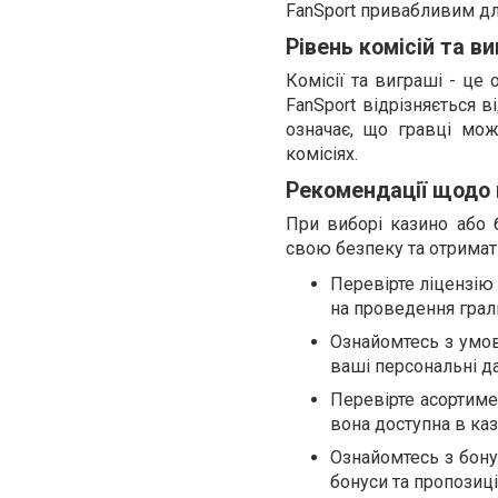
FanSport привабливим для
Рівень комісій та в
Комісії та виграші - це
FanSport відрізняється в
означає, що гравці мо
комісіях.
Рекомендації щодо 
При виборі казино або 
свою безпеку та отримат
Перевірте ліцензію
на проведення граль
Ознайомтесь з умов
ваші персональні да
Перевірте асортимен
вона доступна в каз
Ознайомтесь з бону
бонуси та пропозиц