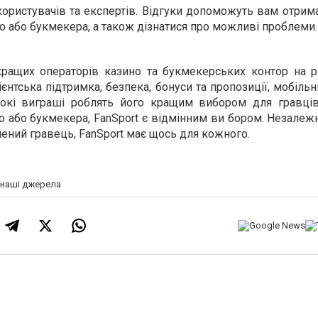
користувачів та експертів. Відгуки допоможуть вам отрим
о або букмекера, а також дізнатися про можливі проблеми.
кращих операторів казино та букмекерських контор на р
лієнтська підтримка, безпека, бонуси та пропозиції, мобіль
исокі виграші роблять його кращим вибором для гравці
 або букмекера, FanSport є відмінним ви бором. Незалежн
чений гравець, FanSport має щось для кожного.
а наші джерела