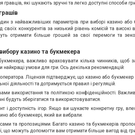
 гравців, які шукають зручні та легко доступні способи гри
играшів
 один з найважливіших параметрів при виборі казино або
ід своїх конкурентів за низький рівень комісій та високі 
жуть отримати більше грошей за свої перемоги та зек
вибору казино та букмекера
букмекера, важливо враховувати кілька чинників, щоб з
и найкращі умови для гри. Ось декілька рекомендацій:
 оператора. Ліцензія підтверджує, що казино або букмекер
ної діяльності та дотримується правил і регуляцій.
ами використання та політикою конфіденційності. Важливо
ні будуть зберігатися та використовуватися.
т і доступність ігор. Якщо ви шукаєте конкретну гру, впе
ино або букмекері, який ви вибрали.
сами та пропозиціями. Багато казино та букмекерів пропо
ії, що можуть допомогти вам отримати більше вигод від гри