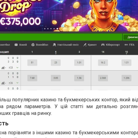
більш популярних казино та букмекерських контор, який ві
за рядом параметрів. У цій статті ми детально розгля
нших гравців на ринку.
сть
на порівняти з іншими казино та букмекерськими контора