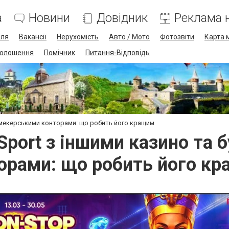
а
Новини
Довідник
Реклама н
лля
Вакансії
Нерухомість
Авто / Мото
Фотозвіти
Карта 
олошення
Помічник
Питання-Відповідь
укмекерськими конторами: що робить його кращим
Sport з іншими казино та
орами: що робить його к