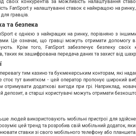
від своїх конкурентів за можливість налаштування ставо
кість FanSport у налаштуванні ставок є найкращою на ринку
для гравців.
ка та безпека
nSport є однією з найкращих на ринку, порівняно з іншим
ми. Це означає, що гравці можуть отримати допомогу в
ують. Крім того, FanSport забезпечує безпеку своїх к
, таких як зашифрована передача даних та захист від шахр
ї
перевагу тим казино та букмекерським конторам, які над
не стоє тут винятком - цей оператор пропонує широкий виб
м отримувати додаткові вигоди при грі. Наприклад, нова
й депозит, а старші користувачі можуть отримати безкошт
ільше людей використовують мобільні пристрої для здійсн
t розуміє цей тренд та розробив свій мобільний додаток, як
снювати ставки зі свого мобільного телефону або планшета