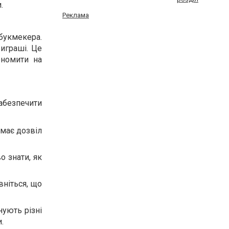
.
Реклама
 букмекера.
виграші. Це
ономити на
абезпечити
 має дозвіл
 знати, як
вніться, що
нують різні
.