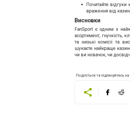
Почитайте відгуки 
враження від казин
Висновки
FanSport є одним з най
асортимент, гнучкість, к
та низькі комісії та в
шукаєте найкраще казино
чи ви новачок, чи досвід
Поділіться та підписуйтесь н