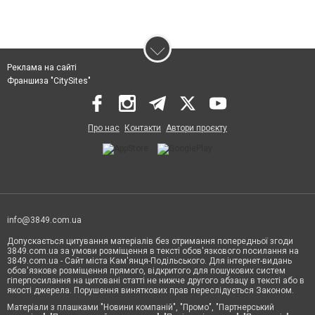
Реклама на сайті
Франшиза "CitySites"
Про нас
Контакти
Автори проєкту
info@3849.com.ua
Допускається цитування матеріалів без отримання попередньої згоди
3849.com.ua за умови розміщення в тексті обов'язкового посилання на
3849.com.ua - Сайт міста Кам'янця-Подільського. Для інтернет-видань
обов'язкове розміщення прямого, відкритого для пошукових систем
гіперпосилання на цитовані статті не нижче другого абзацу в тексті або в
якості джерела. Порушення виняткових прав переслідується Законом.
Матеріали з плашками "Новини компаній", "Промо", "Партнерський