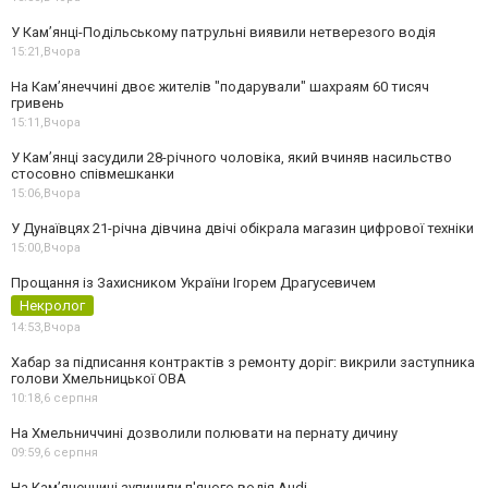
У Кам’янці-Подільському патрульні виявили нетверезого водія
15:21,
Вчора
На Камʼянеччині двоє жителів "подарували" шахраям 60 тисяч
гривень
15:11,
Вчора
У Камʼянці засудили 28-річного чоловіка, який вчиняв насильство
стосовно співмешканки
15:06,
Вчора
У Дунаївцях 21-річна дівчина двічі обікрала магазин цифрової техніки
15:00,
Вчора
Прощання із Захисником України Ігорем Драгусевичем
Некролог
14:53,
Вчора
Хабар за підписання контрактів з ремонту доріг: викрили заступника
голови Хмельницької ОВА
10:18,
6 серпня
На Хмельниччині дозволили полювати на пернату дичину
09:59,
6 серпня
На Камʼянеччині зупинили п'яного водія Audi