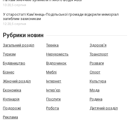
13:20,
5 серпня
У старостаті Кам’янець-Подільської громади відкрили меморіал
загиблим захисникам
12:20,
5 серпня
Рубрики новин
Загальний розділ
Техніка
Здоров'я
Туризм
Нерухомість
Транспорт
Будівництво
Відпочинок
Розваги
Бізнес
Меблі
Спорт
Жіночий розділ
Інтернет
Культура
Економіка
Інтер'єр
Мода
Кулінарія
Послуги
Родина
Подорожі
Робота
Дитячий розділ
Реклама