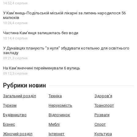
14:52,
4 серпня
У Кам’янець-Подільській міській лікарні за липень народилося 56
малюків
10:24,
4 серпня
Частина Кам'янця залишилась без води
10:14,
4 серпня
У Дунаївцях планують "з нуля" збудувати котельню для освітнього
закладу
09:21,
3 серпня
На Камʼянеччині перейменували 6 вулиць
09:12,
3 серпня
Рубрики новин
Загальний розділ
Техніка
Здоров'я
Туризм
Нерухомість
Транспорт
Будівництво
Відпочинок
Розваги
Бізнес
Меблі
Спорт
Жіночий розділ
Інтернет
Культура