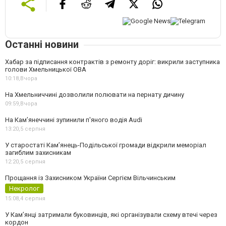
Останні новини
Хабар за підписання контрактів з ремонту доріг: викрили заступника
голови Хмельницької ОВА
10:18,
Вчора
На Хмельниччині дозволили полювати на пернату дичину
09:59,
Вчора
На Камʼянеччині зупинили п'яного водія Audi
13:20,
5 серпня
У старостаті Кам’янець-Подільської громади відкрили меморіал
загиблим захисникам
12:20,
5 серпня
Прощання із Захисником України Сергієм Вільчинським
Некролог
15:08,
4 серпня
У Кам’янці затримали буковинців, які організували схему втечі через
кордон