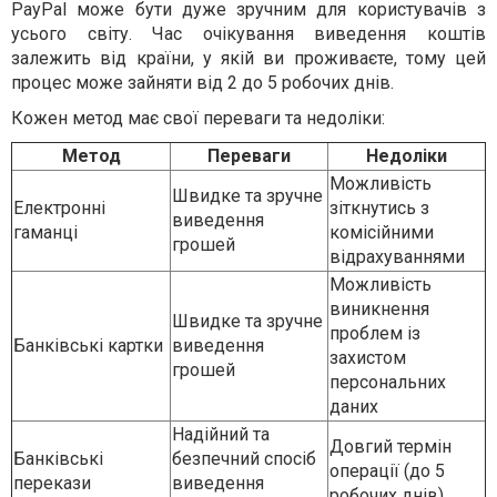
PayPal може бути дуже зручним для користувачів з
усього світу. Час очікування виведення коштів
залежить від країни, у якій ви проживаєте, тому цей
процес може зайняти від 2 до 5 робочих днів.
Кожен метод має свої переваги та недоліки:
Метод
Переваги
Недоліки
Можливість
Швидке та зручне
Електронні
зіткнутись з
виведення
гаманці
комісійними
грошей
відрахуваннями
Можливість
виникнення
Швидке та зручне
проблем із
Банківські картки
виведення
захистом
грошей
персональних
даних
Надійний та
Довгий термін
Банківські
безпечний спосіб
операції (до 5
перекази
виведення
робочих днів)