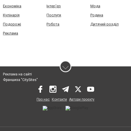
Економіка
Інтер'єр
Мода
Кулінарія
Послуги
Родина
Подорожі
Робота
Дитячий розділ
Реклама
Реклама на сайті
Франшиза "CitySites"
Про нас
Контакти
Автори проєкту