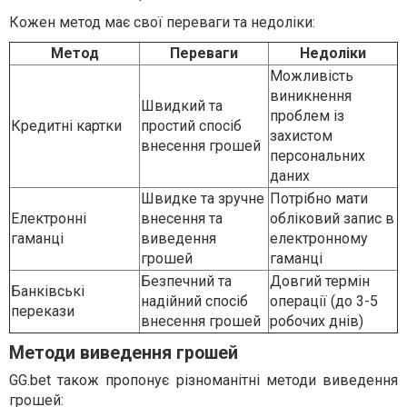
Кожен метод має свої переваги та недоліки:
Метод
Переваги
Недоліки
Можливість
виникнення
Швидкий та
проблем із
Кредитні картки
простий спосіб
захистом
внесення грошей
персональних
даних
Швидке та зручне
Потрібно мати
Електронні
внесення та
обліковий запис в
гаманці
виведення
електронному
грошей
гаманці
Безпечний та
Довгий термін
Банківські
надійний спосіб
операції (до 3-5
перекази
внесення грошей
робочих днів)
Методи виведення грошей
GG.bet також пропонує різноманітні методи виведення
грошей: