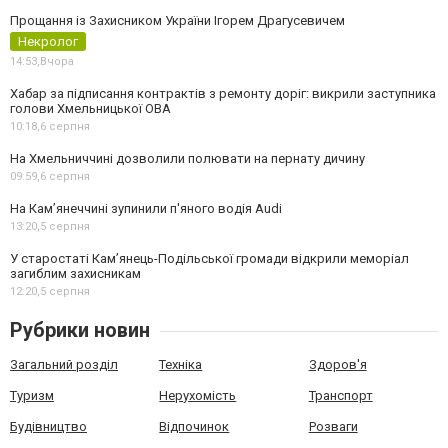
Прощання із Захисником України Ігорем Драгусевичем
Некролог
14:53,
Вчора
Хабар за підписання контрактів з ремонту доріг: викрили заступника
голови Хмельницької ОВА
10:18,
6 серпня
На Хмельниччині дозволили полювати на пернату дичину
09:59,
6 серпня
На Камʼянеччині зупинили п'яного водія Audi
13:20,
5 серпня
У старостаті Кам’янець-Подільської громади відкрили меморіал
загиблим захисникам
12:20,
5 серпня
Рубрики новин
Загальний розділ
Техніка
Здоров'я
Туризм
Нерухомість
Транспорт
Будівництво
Відпочинок
Розваги