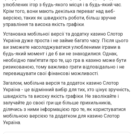
улюблених ігор з будь-якого місця і в будь-який час.
Крім того, вони мають декілька переваг над веб-
версією, таких як швидкість роботи, більш зручне
управління та висока якість графіки.
Установка мобільної версії та додатку казино Слотор
Україна дуже проста і не займе багато часу. Після цього
ви зможете насолоджуватися улюбленими іграми в
будь-який момент і де б ви не знаходилися. Однак,
необхідно пам'ятати про те, що гра в казино може бути
ризикованою, тому важливо грати відповідально і не
перевищувати свої фінансові можливості.
Загалом, мобільна версія та додаток казино Слотор
Україна - це відмінний вибір для тих, хто цінує зручність,
швидкість та високу якість графіки. Не зволікайте і
залучайте до своєї гри ще більше прихильників,
ділячись з ними інформацією про те, як користуватися
мобільною версією та додатком для казино Слотор
Україна.