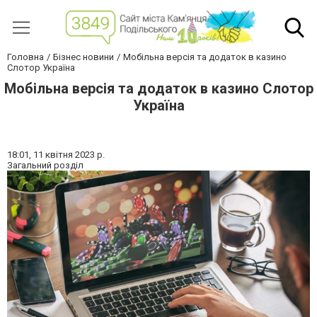
Головна
Бізнес новини
Мобільна версія та додаток в казино
Слотор Україна
Мобільна версія та додаток в казино Слотор
Україна
18:01,
11 квітня 2023 р.
Загальний розділ