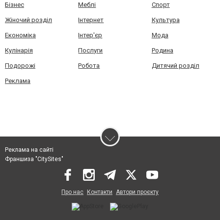
Бізнес
Меблі
Спорт
Жіночий розділ
Інтернет
Культура
Економіка
Інтер'єр
Мода
Кулінарія
Послуги
Родина
Подорожі
Робота
Дитячий розділ
Реклама
Реклама на сайті
Франшиза "CitySites"
Про нас
Контакти
Автори проєкту