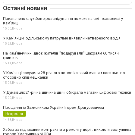
Останні новини
Призначено службове розслідування пожежі на сміттєзвалищі у
Кам’янці
15:30,
Вчора
У Кам’янці-Подільському патрульні виявили нетверезого водія
15:21,
Вчора
На Камʼянеччині двоє жителів "подарували" шахраям 60 тисяч
гривень
15:11,
Вчора
У Камʼянці засудили 28-річного чоловіка, який вчиняв насильство
стосовно співмешканки
15:06,
Вчора
У Дунаївцях 21-річна дівчина двічі обікрала магазин цифрової техніки
15:00,
Вчора
Прощання із Захисником України Ігорем Драгусевичем
Некролог
14:53,
Вчора
Хабар за підписання контрактів з ремонту доріг: викрили заступника
голови Хмельницької ОВА