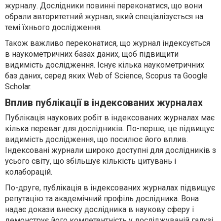
журналу. Дослідники повинні переконатися, що вони
обрали авторитетний журнал, який спеціалізується на
темі їхнього дослідження.
Також важливо переконатися, що журнал індексується
в наукометричних базах даних, щоб підвищити
видимість дослідження. Існує кілька наукометричних
баз даних, серед яких Web of Science, Scopus та Google
Scholar.
Вплив публікації в індексованих журналах
Публікація наукових робіт в індексованих журналах має
кілька переваг для дослідників. По-перше, це підвищує
видимість дослідження, що посилює його вплив.
Індексовані журнали широко доступні для дослідників з
усього світу, що збільшує кількість цитувань і
колаборацій.
По-друге, публікація в індексованих журналах підвищує
репутацію та академічний профіль дослідника. Вона
надає докази внеску дослідника в наукову сферу і
демонструє його компетентність у досліджуваній галузі.