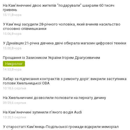
На Камʼянеччині двоє жителів "подарували" шахраям 60 тисяч
гривень
15:11,
Вчора
У Камʼянці засудили 28-річного чоловіка, який вчиняв насильство
стосовно співмешканки
15:06,
Вчора
У Дунаївцях 21-річна дівчина двічі обікрала магазин цифрової техніки
15:00,
Вчора
Прощання із Захисником України Ігорем Драгусевичем
Некролог
14:53,
Вчора
Хабар за підписання контрактів з ремонту доріг: викрили заступника
голови Хмельницької ОВА
10:18,
6 серпня
На Хмельниччині дозволили полювати на пернату дичину
09:59,
6 серпня
На Камʼянеччині зупинили п'яного водія Audi
13:20,
5 серпня
У старостаті Кам’янець-Подільської громади відкрили меморіал