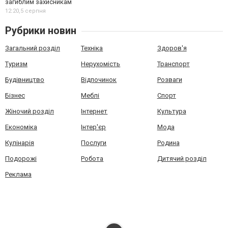
загиблим захисникам
12:20,
5 серпня
Рубрики новин
Загальний розділ
Техніка
Здоров'я
Туризм
Нерухомість
Транспорт
Будівництво
Відпочинок
Розваги
Бізнес
Меблі
Спорт
Жіночий розділ
Інтернет
Культура
Економіка
Інтер'єр
Мода
Кулінарія
Послуги
Родина
Подорожі
Робота
Дитячий розділ
Реклама