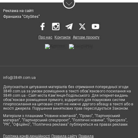
Реклама на сайті
Франшиза "CitySites"
Про нас
Контакти
Автори проєкту
info@3849.com.ua
Допускається цитування матеріалів без отримання попередньої згоди
3849.com.ua за умови розміщення в тексті обов'язкового посилання на
3849.com.ua - Сайт міста Кам'янця-Подільського. Для інтернет-видань
обов'язкове розміщення прямого, відкритого для пошукових систем
гіперпосилання на цитовані статті не нижче другого абзацу в тексті або в
якості джерела. Порушення виняткових прав переслідується Законом.
Матеріали з плашками "Новини компаній", "Промо", "Партнерський
матеріал", "Партнерський спецпроєкт", "Політичні новини", "Пресреліз",
"PR", "Офіційно", "Політична реклама" публікуються на правах реклами.
Політика конфіденційності
Правила сайту
Правила