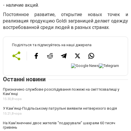
-
наличие акций.
Постоянное развитие, открытие новых точек и
реализация продукцию Goldi заграницей делает одежду
востребованной среди людей в разных странах.
Поділіться та підписуйтесь на наші джерела
Останні новини
Призначено службове розслідування пожежі на сміттєзвалищі у
Кам’янці
15:30,
Вчора
У Кам’янці-Подільському патрульні виявили нетверезого водія
15:21,
Вчора
На Камʼянеччині двоє жителів "подарували" шахраям 60 тисяч
гривень