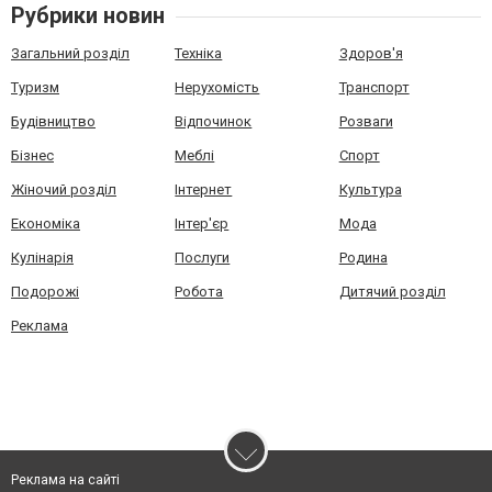
Рубрики новин
Загальний розділ
Техніка
Здоров'я
Туризм
Нерухомість
Транспорт
Будівництво
Відпочинок
Розваги
Бізнес
Меблі
Спорт
Жіночий розділ
Інтернет
Культура
Економіка
Інтер'єр
Мода
Кулінарія
Послуги
Родина
Подорожі
Робота
Дитячий розділ
Реклама
Реклама на сайті