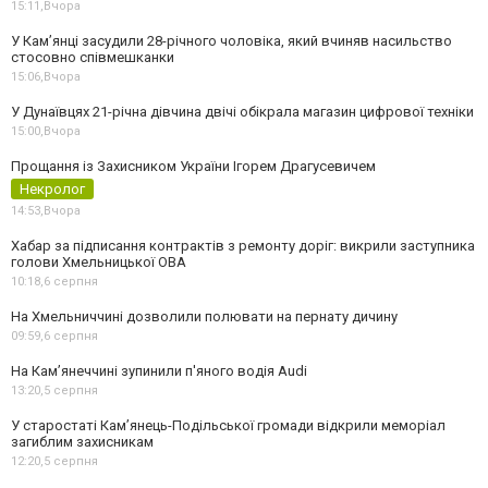
15:11,
Вчора
У Камʼянці засудили 28-річного чоловіка, який вчиняв насильство
стосовно співмешканки
15:06,
Вчора
У Дунаївцях 21-річна дівчина двічі обікрала магазин цифрової техніки
15:00,
Вчора
Прощання із Захисником України Ігорем Драгусевичем
Некролог
14:53,
Вчора
Хабар за підписання контрактів з ремонту доріг: викрили заступника
голови Хмельницької ОВА
10:18,
6 серпня
На Хмельниччині дозволили полювати на пернату дичину
09:59,
6 серпня
На Камʼянеччині зупинили п'яного водія Audi
13:20,
5 серпня
У старостаті Кам’янець-Подільської громади відкрили меморіал
загиблим захисникам
12:20,
5 серпня