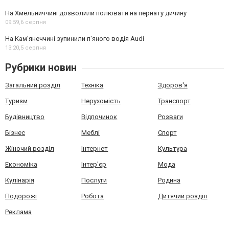
На Хмельниччині дозволили полювати на пернату дичину
09:59,
6 серпня
На Камʼянеччині зупинили п'яного водія Audi
13:20,
5 серпня
Рубрики новин
Загальний розділ
Техніка
Здоров'я
Туризм
Нерухомість
Транспорт
Будівництво
Відпочинок
Розваги
Бізнес
Меблі
Спорт
Жіночий розділ
Інтернет
Культура
Економіка
Інтер'єр
Мода
Кулінарія
Послуги
Родина
Подорожі
Робота
Дитячий розділ
Реклама