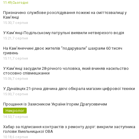
11:49,
Сьогодні
Призначено службове розслідування пожежі на сміттєзвалищі у
Кам’янці
15:30,
7 серпня
У Кам’янці-Подільському патрульні виявили нетверезого водія
15:21,
7 серпня
На Камʼянеччині двоє жителів "подарували" шахраям 60 тисяч
гривень
15:11,
7 серпня
У Камʼянці засудили 28-річного чоловіка, який вчиняв насильство
стосовно співмешканки
15:06,
7 серпня
У Дунаївцях 21-річна дівчина двічі обікрала магазин цифрової техніки
15:00,
7 серпня
Прощання із Захисником України Ігорем Драгусевичем
Некролог
14:53,
7 серпня
Хабар за підписання контрактів з ремонту доріг: викрили заступника
голови Хмельницької ОВА
10:18,
6 серпня