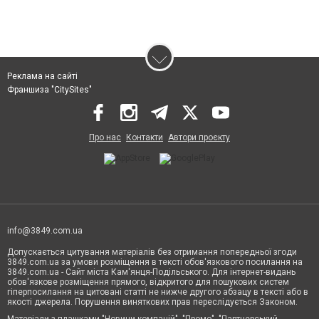
Реклама на сайті
Франшиза "CitySites"
Про нас
Контакти
Автори проєкту
info@3849.com.ua
Допускається цитування матеріалів без отримання попередньої згоди
3849.com.ua за умови розміщення в тексті обов'язкового посилання на
3849.com.ua - Сайт міста Кам'янця-Подільського. Для інтернет-видань
обов'язкове розміщення прямого, відкритого для пошукових систем
гіперпосилання на цитовані статті не нижче другого абзацу в тексті або в
якості джерела. Порушення виняткових прав переслідується Законом.
Матеріали з плашками "Новини компаній", "Промо", "Партнерський