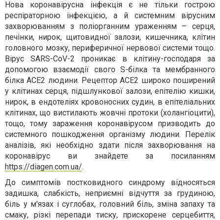
Нова коронавірусна інфекція є не тільки гострою
респіраторною інфекцією, а й системним вірусним
захворюванням з поліорганним ураженням – серця,
печінки, нирок, щитовидної залози, кишечника, клітин
головного мозку, периферичної нервової системи тощо.
Вірус SARS-CoV-2 проникає в клітину-господаря за
допомогою взаємодії свого S-білка та мембранного
білка ACE2 людини. Рецептор ACE2 широко поширений
у клітинах серця, підшлункової залози, епітелію кишки,
нирок, в ендотеліях кровоносних судин, в епітеліальних
клітинах, що вистилають жовчні протоки (холангіоцити),
тощо, тому зараження коронавірусом призводить до
системного
пошкодження організму людини.
Перелік
аналізів, які необхідно здати після захворювання на
коронавірус ви знайдете за посиланням
https://diagen.com.ua/
.
До симптомів постковидного синдрому відносяться
задишка, слабкість, неприємні відчуття за грудиною,
біль у м'язах і суглобах, головний біль, зміна запаху та
смаку, різкі перепади тиску, прискорене серцебиття,