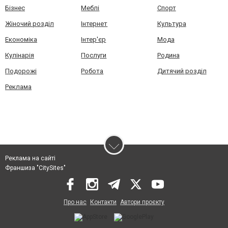
Бізнес
Меблі
Спорт
Жіночий розділ
Інтернет
Культура
Економіка
Інтер'єр
Мода
Кулінарія
Послуги
Родина
Подорожі
Робота
Дитячий розділ
Реклама
Реклама на сайті
Франшиза "CitySites"
Про нас
Контакти
Автори проєкту