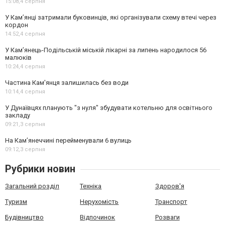
15:08,
4 серпня
У Кам’янці затримали буковинців, які організували схему втечі через
кордон
14:52,
4 серпня
У Кам’янець-Подільській міській лікарні за липень народилося 56
малюків
10:24,
4 серпня
Частина Кам'янця залишилась без води
10:14,
4 серпня
У Дунаївцях планують "з нуля" збудувати котельню для освітнього
закладу
09:21,
3 серпня
На Камʼянеччині перейменували 6 вулиць
09:12,
3 серпня
Рубрики новин
Загальний розділ
Техніка
Здоров'я
Туризм
Нерухомість
Транспорт
Будівництво
Відпочинок
Розваги