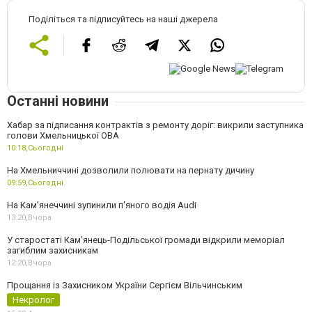
Поділіться та підписуйтесь на наші джерела
Останні новини
Хабар за підписання контрактів з ремонту доріг: викрили заступника
голови Хмельницької ОВА
10:18,
Сьогодні
На Хмельниччині дозволили полювати на пернату дичину
09:59,
Сьогодні
На Камʼянеччині зупинили п'яного водія Audi
13:20,
Вчора
У старостаті Кам’янець-Подільської громади відкрили меморіал
загиблим захисникам
12:20,
Вчора
Прощання із Захисником України Сергієм Вільчинським
Некролог