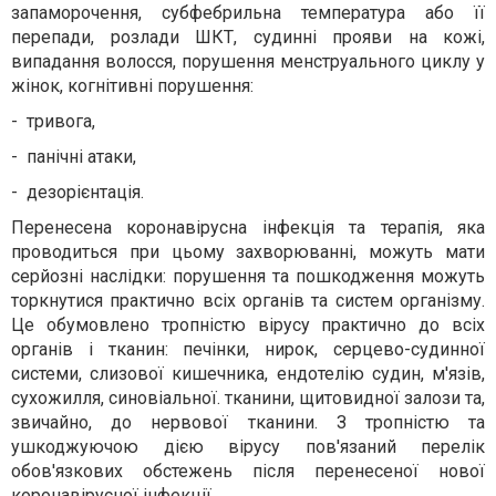
запаморочення, субфебрильна температура або її
перепади, розлади ШКТ, судинні прояви на кожі,
випадання волосся, порушення менструального циклу у
жінок, когнітивні порушення:
-
тривога,
-
панічні атаки,
-
дезорієнтація.
Перенесена коронавірусна інфекція та терапія, яка
проводиться при цьому захворюванні, можуть мати
серйозні наслідки: порушення та пошкодження можуть
торкнутися практично всіх органів та систем організму.
Це обумовлено тропністю вірусу практично до всіх
органів і тканин: печінки, нирок, серцево-судинної
системи, слизової кишечника, ендотелію судин, м'язів,
сухожилля, синовіальної. тканини, щитовидної залози та,
звичайно, до нервової тканини. З тропністю та
ушкоджуючою дією вірусу пов'язаний перелік
обов'язкових обстежень після перенесеної нової
коронавірусної інфекції.