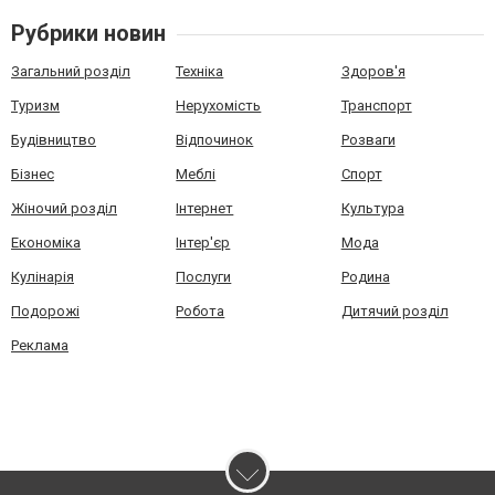
Рубрики новин
Загальний розділ
Техніка
Здоров'я
Туризм
Нерухомість
Транспорт
Будівництво
Відпочинок
Розваги
Бізнес
Меблі
Спорт
Жіночий розділ
Інтернет
Культура
Економіка
Інтер'єр
Мода
Кулінарія
Послуги
Родина
Подорожі
Робота
Дитячий розділ
Реклама