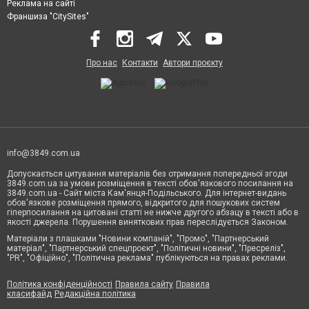
Реклама на сайті
Франшиза "CitySites"
Про нас
Контакти
Автори проєкту
info@3849.com.ua
Допускається цитування матеріалів без отримання попередньої згоди
3849.com.ua за умови розміщення в тексті обов'язкового посилання на
3849.com.ua - Сайт міста Кам'янця-Подільського. Для інтернет-видань
обов'язкове розміщення прямого, відкритого для пошукових систем
гіперпосилання на цитовані статті не нижче другого абзацу в тексті або в
якості джерела. Порушення виняткових прав переслідується Законом.
Матеріали з плашками "Новини компаній", "Промо", "Партнерський
матеріал", "Партнерський спецпроєкт", "Політичні новини", "Пресреліз",
"PR", "Офіційно", "Політична реклама" публікуються на правах реклами.
Політика конфіденційності
Правила сайту
Правила
класифайд
Редакційна політика