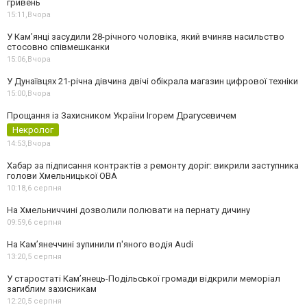
гривень
15:11,
Вчора
У Камʼянці засудили 28-річного чоловіка, який вчиняв насильство
стосовно співмешканки
15:06,
Вчора
У Дунаївцях 21-річна дівчина двічі обікрала магазин цифрової техніки
15:00,
Вчора
Прощання із Захисником України Ігорем Драгусевичем
Некролог
14:53,
Вчора
Хабар за підписання контрактів з ремонту доріг: викрили заступника
голови Хмельницької ОВА
10:18,
6 серпня
На Хмельниччині дозволили полювати на пернату дичину
09:59,
6 серпня
На Камʼянеччині зупинили п'яного водія Audi
13:20,
5 серпня
У старостаті Кам’янець-Подільської громади відкрили меморіал
загиблим захисникам
12:20,
5 серпня