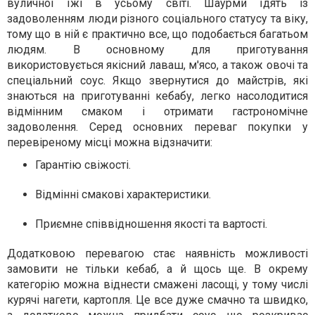
вуличної їжі в усьому світі. Шаурми їдять із
задоволенням люди різного соціального статусу та віку,
тому що в ній є практично все, що подобається багатьом
людям. В основному для приготування
використовується якісний лаваш, м'ясо, а також овочі та
спеціальний соус. Якщо звернутися до майстрів, які
знаються на приготуванні кебабу, легко насолодитися
відмінним смаком і отримати гастрономічне
задоволення. Серед основних переваг покупки у
перевіреному місці можна відзначити:
Гарантію свіжості.
Відмінні смакові характеристики.
Приємне співвідношення якості та вартості.
Додатковою перевагою стає наявність можливості
замовити не тільки кебаб, а й щось ще. В окрему
категорію можна віднести смажені ласощі, у тому числі
курячі нагети, картопля. Це все дуже смачно та швидко,