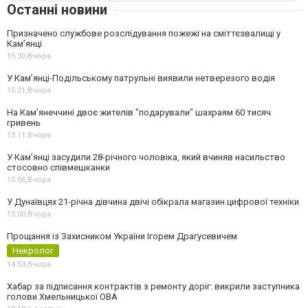
Останні новини
Призначено службове розслідування пожежі на сміттєзвалищі у
Кам’янці
15:30,
Вчора
У Кам’янці-Подільському патрульні виявили нетверезого водія
15:21,
Вчора
На Камʼянеччині двоє жителів "подарували" шахраям 60 тисяч
гривень
15:11,
Вчора
У Камʼянці засудили 28-річного чоловіка, який вчиняв насильство
стосовно співмешканки
15:06,
Вчора
У Дунаївцях 21-річна дівчина двічі обікрала магазин цифрової техніки
15:00,
Вчора
Прощання із Захисником України Ігорем Драгусевичем
Некролог
14:53,
Вчора
Хабар за підписання контрактів з ремонту доріг: викрили заступника
голови Хмельницької ОВА