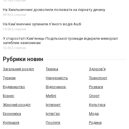
10:18,
6 серпня
На Хмельниччині дозволили полювати на пернату дичину
09:59,
6 серпня
На Камʼянеччині зупинили п'яного водія Audi
13:20,
5 серпня
У старостаті Кам’янець-Подільської громади відкрили меморіал
загиблим захисникам
12:20,
5 серпня
Рубрики новин
Загальний розділ
Техніка
Здоров'я
Туризм
Нерухомість
Транспорт
Будівництво
Відпочинок
Розваги
Бізнес
Меблі
Спорт
Жіночий розділ
Інтернет
Культура
Економіка
Інтер'єр
Мода
Кулінарія
Послуги
Родина