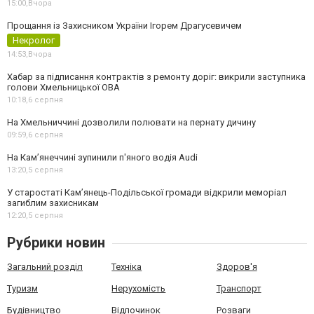
15:00,
Вчора
Прощання із Захисником України Ігорем Драгусевичем
Некролог
14:53,
Вчора
Хабар за підписання контрактів з ремонту доріг: викрили заступника
голови Хмельницької ОВА
10:18,
6 серпня
На Хмельниччині дозволили полювати на пернату дичину
09:59,
6 серпня
На Камʼянеччині зупинили п'яного водія Audi
13:20,
5 серпня
У старостаті Кам’янець-Подільської громади відкрили меморіал
загиблим захисникам
12:20,
5 серпня
Рубрики новин
Загальний розділ
Техніка
Здоров'я
Туризм
Нерухомість
Транспорт
Будівництво
Відпочинок
Розваги