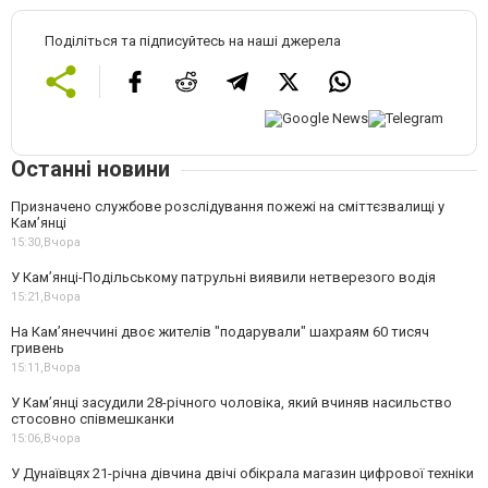
Поділіться та підписуйтесь на наші джерела
Останні новини
Призначено службове розслідування пожежі на сміттєзвалищі у
Кам’янці
15:30,
Вчора
У Кам’янці-Подільському патрульні виявили нетверезого водія
15:21,
Вчора
На Камʼянеччині двоє жителів "подарували" шахраям 60 тисяч
гривень
15:11,
Вчора
У Камʼянці засудили 28-річного чоловіка, який вчиняв насильство
стосовно співмешканки
15:06,
Вчора
У Дунаївцях 21-річна дівчина двічі обікрала магазин цифрової техніки