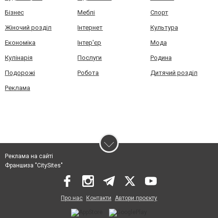
Бізнес
Меблі
Спорт
Жіночий розділ
Інтернет
Культура
Економіка
Інтер'єр
Мода
Кулінарія
Послуги
Родина
Подорожі
Робота
Дитячий розділ
Реклама
Реклама на сайті
Франшиза "CitySites"
Про нас
Контакти
Автори проєкту