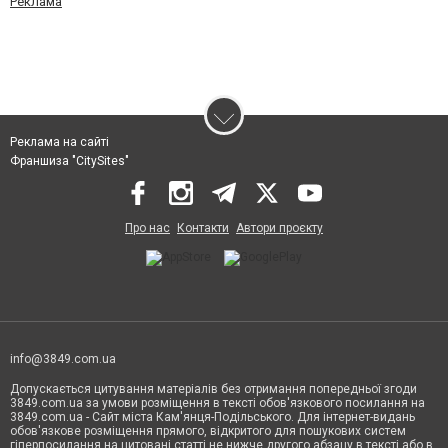
Реклама
Реклама на сайті
Франшиза "CitySites"
Про нас
Контакти
Автори проєкту
info@3849.com.ua
Допускається цитування матеріалів без отримання попередньої згоди
3849.com.ua за умови розміщення в тексті обов'язкового посилання на
3849.com.ua - Сайт міста Кам'янця-Подільського. Для інтернет-видань
обов'язкове розміщення прямого, відкритого для пошукових систем
гіперпосилання на цитовані статті не нижче другого абзацу в тексті або в