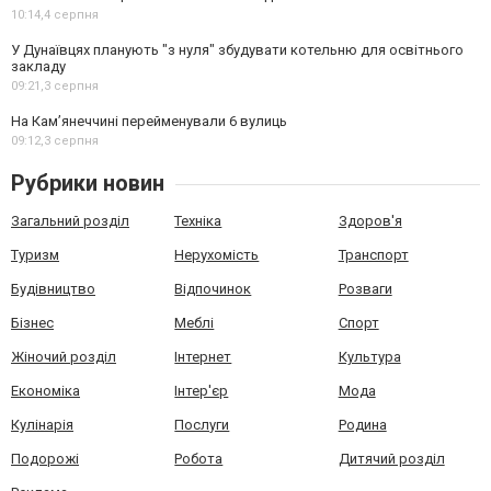
10:14,
4 серпня
У Дунаївцях планують "з нуля" збудувати котельню для освітнього
закладу
09:21,
3 серпня
На Камʼянеччині перейменували 6 вулиць
09:12,
3 серпня
Рубрики новин
Загальний розділ
Техніка
Здоров'я
Туризм
Нерухомість
Транспорт
Будівництво
Відпочинок
Розваги
Бізнес
Меблі
Спорт
Жіночий розділ
Інтернет
Культура
Економіка
Інтер'єр
Мода
Кулінарія
Послуги
Родина
Подорожі
Робота
Дитячий розділ