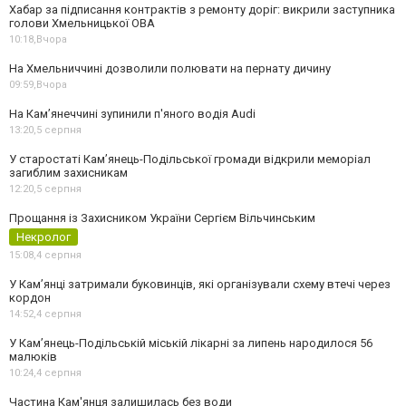
Хабар за підписання контрактів з ремонту доріг: викрили заступника
голови Хмельницької ОВА
10:18,
Вчора
На Хмельниччині дозволили полювати на пернату дичину
09:59,
Вчора
На Камʼянеччині зупинили п'яного водія Audi
13:20,
5 серпня
У старостаті Кам’янець-Подільської громади відкрили меморіал
загиблим захисникам
12:20,
5 серпня
Прощання із Захисником України Сергієм Вільчинським
Некролог
15:08,
4 серпня
У Кам’янці затримали буковинців, які організували схему втечі через
кордон
14:52,
4 серпня
У Кам’янець-Подільській міській лікарні за липень народилося 56
малюків
10:24,
4 серпня
Частина Кам'янця залишилась без води