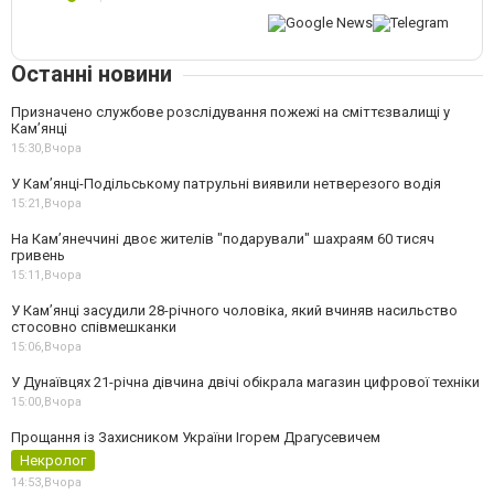
Останні новини
Призначено службове розслідування пожежі на сміттєзвалищі у
Кам’янці
15:30,
Вчора
У Кам’янці-Подільському патрульні виявили нетверезого водія
15:21,
Вчора
На Камʼянеччині двоє жителів "подарували" шахраям 60 тисяч
гривень
15:11,
Вчора
У Камʼянці засудили 28-річного чоловіка, який вчиняв насильство
стосовно співмешканки
15:06,
Вчора
У Дунаївцях 21-річна дівчина двічі обікрала магазин цифрової техніки
15:00,
Вчора
Прощання із Захисником України Ігорем Драгусевичем
Некролог
14:53,
Вчора