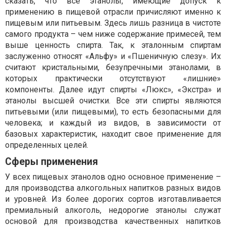
сказать, что все этанолы, имеющие допуск к
применению в пищевой отрасли причисляют именно к
пищевым или питьевым. Здесь лишь разница в чистоте
самого продукта – чем ниже содержание примесей, тем
выше ценность спирта. Так, к эталонным спиртам
заслуженно относят «Альфу» и «Пшеничную слезу». Их
считают кристальными, безупречными этанолами, в
которых практически отсутствуют «лишние»
компоненты. Далее идут спирты «Люкс», «Экстра» и
этанолы высшей очистки. Все эти спирты являются
питьевыми (или пищевыми), то есть безопасными для
человека; и каждый из видов, в зависимости от
базовых характеристик, находит свое применение для
определенных целей.
Сферы применения
У всех пищевых этанолов одно основное применение –
для производства алкогольных напитков разных видов
и уровней. Из более дорогих сортов изготавливается
премиальный алкоголь, недорогие этанолы служат
основой для производства качественных напитков