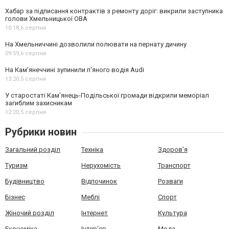
Хабар за підписання контрактів з ремонту доріг: викрили заступника
голови Хмельницької ОВА
10:18,
6 серпня
На Хмельниччині дозволили полювати на пернату дичину
09:59,
6 серпня
На Камʼянеччині зупинили п'яного водія Audi
13:20,
5 серпня
У старостаті Кам’янець-Подільської громади відкрили меморіал
загиблим захисникам
12:20,
5 серпня
Рубрики новин
Загальний розділ
Техніка
Здоров'я
Туризм
Нерухомість
Транспорт
Будівництво
Відпочинок
Розваги
Бізнес
Меблі
Спорт
Жіночий розділ
Інтернет
Культура
Економіка
Інтер'єр
Мода