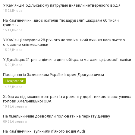
У Кам’янці-Подільському патрульні виявили нетверезого водія
15:21,
Вчора
На Камʼянеччині двоє жителів "подарували" шахраям 60 тисяч
гривень
15:11,
Вчора
У Камʼянці засудили 28-річного чоловіка, який вчиняв насильство
стосовно співмешканки
15:06,
Вчора
У Дунаївцях 21-річна дівчина двічі обікрала магазин цифрової техніки
15:00,
Вчора
Прощання із Захисником України Ігорем Драгусевичем
Некролог
14:53,
Вчора
Хабар за підписання контрактів з ремонту доріг: викрили заступника
голови Хмельницької ОВА
10:18,
6 серпня
На Хмельниччині дозволили полювати на пернату дичину
09:59,
6 серпня
На Камʼянеччині зупинили п'яного водія Audi