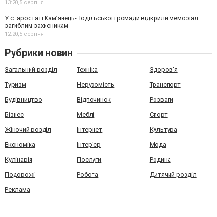
13:20,
5 серпня
У старостаті Кам’янець-Подільської громади відкрили меморіал
загиблим захисникам
12:20,
5 серпня
Рубрики новин
Загальний розділ
Техніка
Здоров'я
Туризм
Нерухомість
Транспорт
Будівництво
Відпочинок
Розваги
Бізнес
Меблі
Спорт
Жіночий розділ
Інтернет
Культура
Економіка
Інтер'єр
Мода
Кулінарія
Послуги
Родина
Подорожі
Робота
Дитячий розділ
Реклама