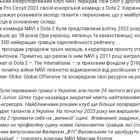
ький кіберспортивний клуб NAVI передав свій слот у друго
 Pro Circuit 2023 своїй юніорській команді з Dota 2. Керів
одовжує розвивати молоді таланти і переконане, що у майб
сця в основному складі.
 команда NAVI з Dota 2 була представлена влітку 2022 рок
ців до 18 років (три українці, латвієць та казахстанець), к
д 300 найкращих гравців європейського рейтингу.
р проходив упродовж трьох місяців, а куратором проєкту ст
 Антонов. Примітно, що разом із ним NAVI у 2011 році вигра
т із Dota 2 — The International — із призовим фондом у $16
я початку війни NAVI повністю відмовилися від російських г
er-Strike: Global Offensive та зосередили свої ресурси на р
ули переважно гравці з України, але після 24 лютого всі ро
I Junior. Шлях туди назавжди закритий навіть найталанов
-агресора. Найближчими роками клуб ще більше зосередит
дих талантів з України. На початку 2023 року ми вирішили
a 2 проявити себе на „великій" сцені. Впевнений, завдяки 
мо на професійну сцену нових талановитих гравців, які ст
ним випускником Валерієм „B1t“ Ваховським та здобудуть
раїни
", —
говорить власник NAVI Максим Кріппа
.