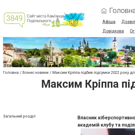
Головн
Афіша
Дозві
Довідкова
Ог
Головна
Бізнес новини
Максим Кріппа підбив підсумки 2022 року дл
Максим Кріппа пі
Загальний розділ
Власник кіберспортивно
академій клубу та поді