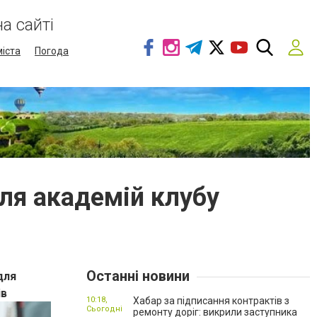
а сайті
міста
Погода
ля академій клубу
Останні новини
для
ів
10:18,
Хабар за підписання контрактів з
Сьогодні
ремонту доріг: викрили заступника