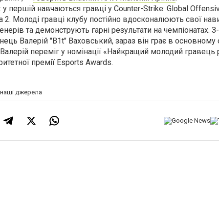
: у першій навчаються гравці у Counter-Strike: Global Offensi
a 2. Молоді гравці клубу постійно вдосконалюють свої нав
нерів та демонструють гарні результати на чемпіонатах. З-
нець Валерій "B1t" Ваховський, зараз він грає в основному 
і Валерій переміг у номінації «Найкращий молодий гравець 
итетної премії Esports Awards.
а наші джерела