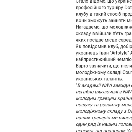
Стало відомо, що українс
професійного турніру Dota
клубу в такий спосіб пр
вони зможуть зайняти мі
Нагадаємо, що молодіжна
складу ввійшли п’ять грав
яких посідає місце сере
Як повідомив клуб, добі
українець Іван "Artstyle"
найпрестижніший чемпіона
Варто зазначити, що післ
молодіжному складі Count
українських талантів.
"
В академії NAVI завжди б
негайно виключені з NAV
молодим гравцям країни
пошуку та розвитку моло
молодіжному складу з Dot
наших тренерів ми виведе
один ряд із нашим голов
перемог під прапором Ук