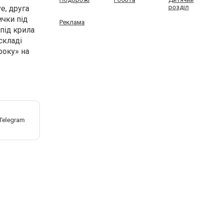
розділ
ve, друга
ички під
Реклама
під крила
складі
року» на