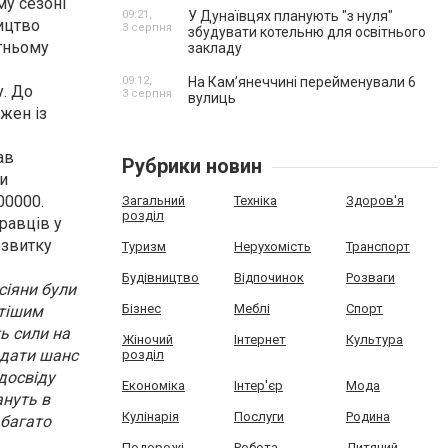
му сезоні
09:21,
У Дунаївцях планують "з нуля"
ництво
3 серпня
збудувати котельню для освітнього
утньому
закладу
09:12,
На Камʼянеччині перейменували 6
у. До
3 серпня
вулиць
ожен із
ав
Рубрики новин
ли
00000.
Загальний
Техніка
Здоров'я
розділ
равців у
озвитку
Туризм
Нерухомість
Транспорт
Будівництво
Відпочинок
Розваги
сіяни були
Бізнес
Меблі
Спорт
итішим
ь сили на
Жіночий
Інтернет
Культура
 дати шанс
розділ
досвіду
Економіка
Інтер'єр
Мода
ануть в
Кулінарія
Послуги
Родина
 багато
Подорожі
Робота
Дитячий