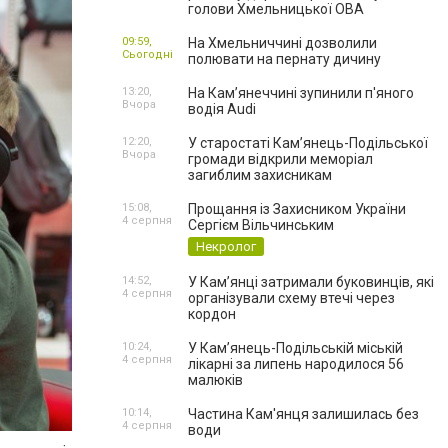
голови Хмельницької ОВА
09:59,
На Хмельниччині дозволили
Сьогодні
полювати на пернату дичину
13:20,
На Камʼянеччині зупинили п'яного
Вчора
водія Audi
12:20,
У старостаті Кам’янець-Подільської
Вчора
громади відкрили меморіал
загиблим захисникам
15:08,
Прощання із Захисником України
4 серпня
Сергієм Вільчинським
Некролог
14:52,
У Кам’янці затримали буковинців, які
4 серпня
організували схему втечі через
кордон
10:24,
У Кам’янець-Подільській міській
4 серпня
лікарні за липень народилося 56
малюків
10:14,
Частина Кам'янця залишилась без
4 серпня
води