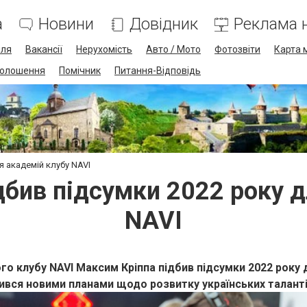
а
Новини
Довідник
Реклама н
лля
Вакансії
Нерухомість
Авто / Мото
Фотозвіти
Карта 
олошення
Помічник
Питання-Відповідь
я академій клубу NAVI
дбив підсумки 2022 року д
NAVI
го клубу NAVI Максим Кріппа підбив підсумки 2022 року 
лився новими планами щодо розвитку українських талант