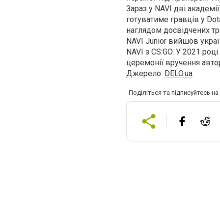
Зараз у NAVI дві академії
готуватиме гравців у Dot
наглядом досвідчених тре
NAVI Junior вийшов украї
NAVI з CS:GO. У 2021 роц
церемонії вручення автор
Джерело:
DELO.ua
Поділіться та підписуйтесь н