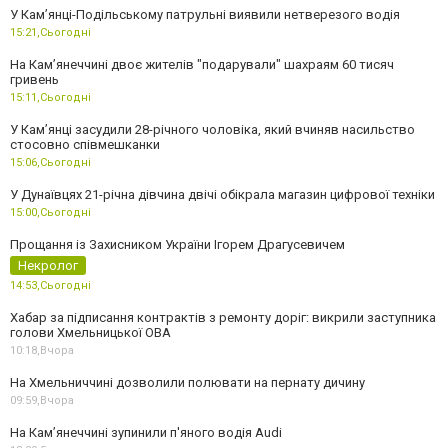
У Кам’янці-Подільському патрульні виявили нетверезого водія
15:21,
Сьогодні
На Камʼянеччині двоє жителів "подарували" шахраям 60 тисяч
гривень
15:11,
Сьогодні
У Камʼянці засудили 28-річного чоловіка, який вчиняв насильство
стосовно співмешканки
15:06,
Сьогодні
У Дунаївцях 21-річна дівчина двічі обікрала магазин цифрової техніки
15:00,
Сьогодні
Прощання із Захисником України Ігорем Драгусевичем
Некролог
14:53,
Сьогодні
Хабар за підписання контрактів з ремонту доріг: викрили заступника
голови Хмельницької ОВА
10:18,
Вчора
На Хмельниччині дозволили полювати на пернату дичину
09:59,
Вчора
На Камʼянеччині зупинили п'яного водія Audi