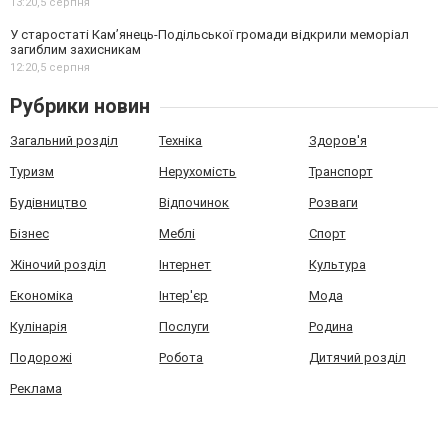
13:20,
5 серпня
У старостаті Кам’янець-Подільської громади відкрили меморіал
загиблим захисникам
12:20,
5 серпня
Рубрики новин
Загальний розділ
Техніка
Здоров'я
Туризм
Нерухомість
Транспорт
Будівництво
Відпочинок
Розваги
Бізнес
Меблі
Спорт
Жіночий розділ
Інтернет
Культура
Економіка
Інтер'єр
Мода
Кулінарія
Послуги
Родина
Подорожі
Робота
Дитячий розділ
Реклама