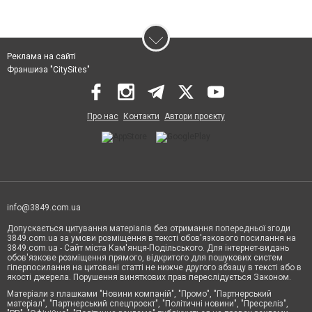
Реклама на сайті
Франшиза "CitySites"
Про нас
Контакти
Автори проєкту
info@3849.com.ua
Допускається цитування матеріалів без отримання попередньої згоди
3849.com.ua за умови розміщення в тексті обов'язкового посилання на
3849.com.ua - Сайт міста Кам'янця-Подільського. Для інтернет-видань
обов'язкове розміщення прямого, відкритого для пошукових систем
гіперпосилання на цитовані статті не нижче другого абзацу в тексті або в
якості джерела. Порушення виняткових прав переслідується Законом.
Матеріали з плашками "Новини компаній", "Промо", "Партнерський
матеріал", "Партнерський спецпроєкт", "Політичні новини", "Пресреліз",