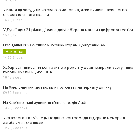
15:11,
Вчора
У Камʼянці засудили 28-річного чоловіка, який вчиняв насильство
стосовно співмешканки
15:06,
Вчора
У Дунаївцях 21-річна дівчина двічі обікрала магазин цифрової техніки
15:00,
Вчора
Прощання із Захисником України Ігорем Драгусевичем
Некролог
14:53,
Вчора
Хабар за підписання контрактів з ремонту доріг: викрили заступника
голови Хмельницької ОВА
10:18,
6 серпня
На Хмельниччині дозволили полювати на пернату дичину
09:59,
6 серпня
На Камʼянеччині зупинили п'яного водія Audi
13:20,
5 серпня
У старостаті Кам’янець-Подільської громади відкрили меморіал
загиблим захисникам
12:20,
5 серпня