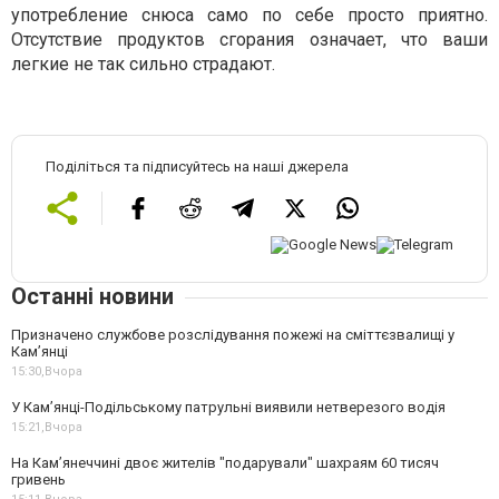
употребление снюса само по себе просто приятно.
Отсутствие продуктов сгорания означает, что ваши
легкие не так сильно страдают.
Поділіться та підписуйтесь на наші джерела
Останні новини
Призначено службове розслідування пожежі на сміттєзвалищі у
Кам’янці
15:30,
Вчора
У Кам’янці-Подільському патрульні виявили нетверезого водія
15:21,
Вчора
На Камʼянеччині двоє жителів "подарували" шахраям 60 тисяч
гривень