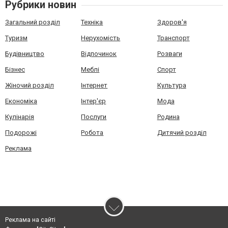
Рубрики новин
Загальний розділ
Техніка
Здоров'я
Туризм
Нерухомість
Транспорт
Будівництво
Відпочинок
Розваги
Бізнес
Меблі
Спорт
Жіночий розділ
Інтернет
Культура
Економіка
Інтер'єр
Мода
Кулінарія
Послуги
Родина
Подорожі
Робота
Дитячий розділ
Реклама
Реклама на сайті