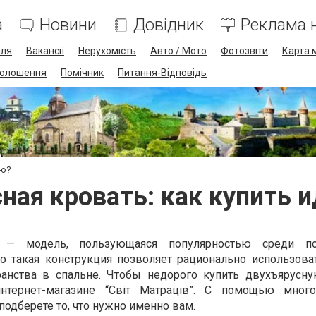
а
Новини
Довідник
Реклама н
лля
Вакансії
Нерухомість
Авто / Мото
Фотозвіти
Карта 
олошення
Помічник
Питання-Відповідь
ую?
ная кровать: как купить 
 — модель, пользующаяся популярностью среди пок
то такая конструкция позволяет рационально использов
ранства в спальне. Чтобы
недорого купить двухъярусну
нтернет-магазине “Світ Матраців”. С помощью много
 подберете то, что нужно именно вам.