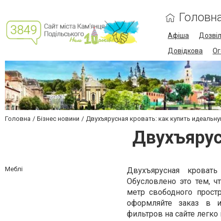
Головн
Афіша
Дозві
Довідкова
Ог
Головна
Бізнес новини
Двухъярусная кровать: как купить идеальн
Двухъярус
Меблі
Двухъярусная кровать
Обусловлено это тем, ч
метр свободного прост
оформляйте заказ в и
фильтров на сайте легко