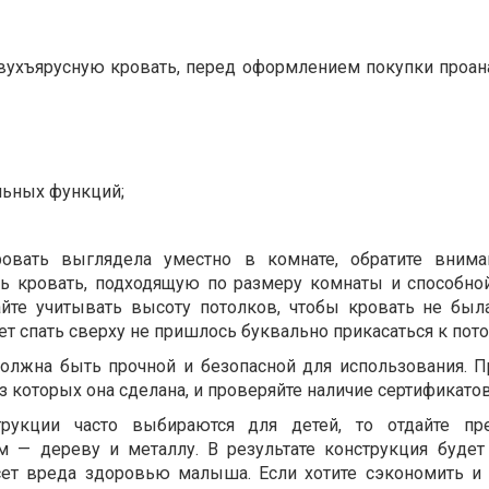
вухъярусную кровать, перед оформлением покупки проан
льных функций;
ровать выглядела уместно в комнате, обратите внима
ть кровать, подходящую по размеру комнаты и способно
айте учитывать высоту потолков, чтобы кровать не бы
дет спать сверху не пришлось буквально прикасаться к пот
должна быть прочной и безопасной для использования. 
з которых она сделана, и проверяйте наличие сертификато
трукции часто выбираются для детей, то отдайте пре
м — дереву и металлу. В результате конструкция будет
есет вреда здоровью малыша. Если хотите сэкономить и