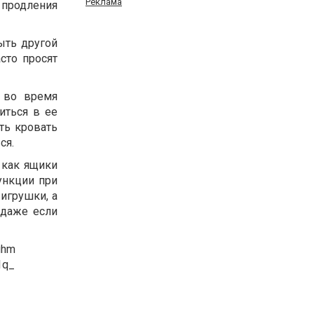
Реклама
 продления
ыть другой
сто просят
ь во время
иться в ее
ть кровать
ся.
 как ящики
ункции при
игрушки, а
 даже если