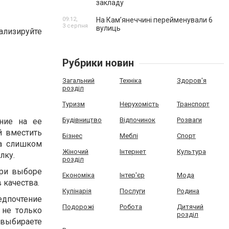
закладу
09:12,
На Камʼянеччині перейменували 6
3 серпня
вулиць
ализируйте
Рубрики новин
Загальний
Техніка
Здоров'я
розділ
Туризм
Нерухомість
Транспорт
Будівництво
Відпочинок
Розваги
ние на ее
й вместить
Бізнес
Меблі
Спорт
ла слишком
Жіночий
Інтернет
Культура
олку.
розділ
При выборе
Економіка
Інтер'єр
Мода
в качества.
Кулінарія
Послуги
Родина
дпочтение
Подорожі
Робота
Дитячий
 не только
розділ
 выбираете