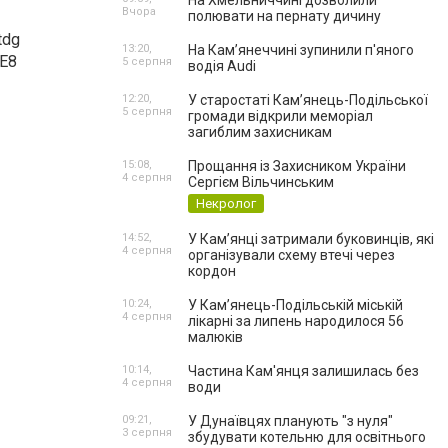
На Хмельниччині дозволили
Вчора
полювати на пернату дичину
13:20,
На Камʼянеччині зупинили п'яного
5 серпня
водія Audi
12:20,
У старостаті Кам’янець-Подільської
5 серпня
громади відкрили меморіал
загиблим захисникам
15:08,
Прощання із Захисником України
4 серпня
Сергієм Вільчинським
Некролог
14:52,
У Кам’янці затримали буковинців, які
4 серпня
організували схему втечі через
кордон
10:24,
У Кам’янець-Подільській міській
4 серпня
лікарні за липень народилося 56
малюків
10:14,
Частина Кам'янця залишилась без
4 серпня
води
09:21,
У Дунаївцях планують "з нуля"
3 серпня
збудувати котельню для освітнього