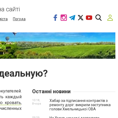
а сайті
міста
Погода
идеальную?
Останні новини
упателей.
ать каждый
10:18,
Хабар за підписання контрактів з
ю кровать
,
Вчора
ремонту доріг: викрили заступника
численных
голови Хмельницької ОВА
09:59,