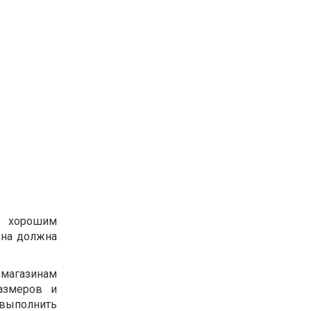
ь хорошим
ена должна
 магазинам
азмеров и
выполнить