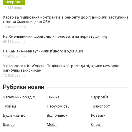
Некролог
14:53,
Вчора
Хабар за підписання контрактів з ремонту доріг: викрили заступника
голови Хмельницької ОВА
10:18,
6 серпня
На Хмельниччині дозволили полювати на пернату дичину
09:59,
6 серпня
На Камʼянеччині зупинили п'яного водія Audi
13:20,
5 серпня
У старостаті Кам’янець-Подільської громади відкрили меморіал
загиблим захисникам
12:20,
5 серпня
Рубрики новин
Загальний розділ
Техніка
Здоров'я
Туризм
Нерухомість
Транспорт
Будівництво
Відпочинок
Розваги
Бізнес
Меблі
Спорт