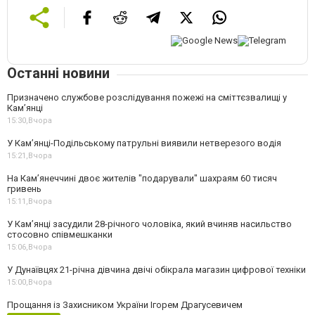
Останні новини
Призначено службове розслідування пожежі на сміттєзвалищі у
Кам’янці
15:30,
Вчора
У Кам’янці-Подільському патрульні виявили нетверезого водія
15:21,
Вчора
На Камʼянеччині двоє жителів "подарували" шахраям 60 тисяч
гривень
15:11,
Вчора
У Камʼянці засудили 28-річного чоловіка, який вчиняв насильство
стосовно співмешканки
15:06,
Вчора
У Дунаївцях 21-річна дівчина двічі обікрала магазин цифрової техніки
15:00,
Вчора
Прощання із Захисником України Ігорем Драгусевичем