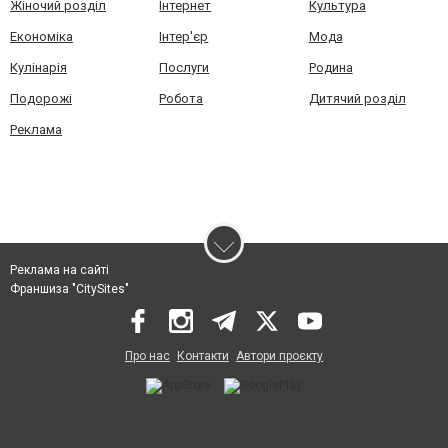
Жіночий розділ
Інтернет
Культура
Економіка
Інтер'єр
Мода
Кулінарія
Послуги
Родина
Подорожі
Робота
Дитячий розділ
Реклама
Реклама на сайті
Франшиза "CitySites"
Про нас
Контакти
Автори проєкту