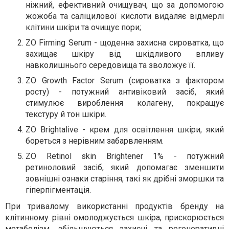
ніжний, ефективний очищувач, що за допомогою
жожоба та саліцилової кислоти видаляє відмерлі
клітини шкіри та очищує пори;
ZO Firming Serum - щоденна захисна сироватка, що
захищає шкіру від шкідливого впливу
навколишнього середовища та зволожує її.
ZO Growth Factor Serum (сироватка з фактором
росту) - потужний антивіковий засіб, який
стимулює вироблення колагену, покращує
текстуру й тон шкіри.
ZO Brightalive - крем для освітлення шкіри, який
бореться з нерівним забарвленням.
ZO Retinol skin Brightener 1% - потужний
ретиноловий засіб, який допомагає зменшити
зовнішні ознаки старіння, такі як дрібні зморшки та
гіперпігментація.
При тривалому використанні продуктів бренду на
клітинному рівні омолоджується шкіра, прискорюється
метаболізм, збільшуються захисні та регенеративні