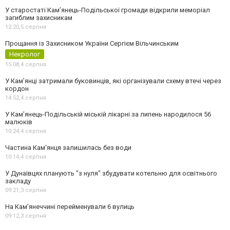
У старостаті Кам’янець-Подільської громади відкрили меморіал
загиблим захисникам
12:20,
5 серпня
Прощання із Захисником України Сергієм Вільчинським
Некролог
15:08,
4 серпня
У Кам’янці затримали буковинців, які організували схему втечі через
кордон
14:52,
4 серпня
У Кам’янець-Подільській міській лікарні за липень народилося 56
малюків
10:24,
4 серпня
Частина Кам'янця залишилась без води
10:14,
4 серпня
У Дунаївцях планують "з нуля" збудувати котельню для освітнього
закладу
09:21,
3 серпня
На Камʼянеччині перейменували 6 вулиць
09:12,
3 серпня