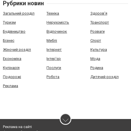
Рубрики новин
Загальний розділ
Техніка
Здоров'я
Туризм
Нерухомість
Транспорт
Будівництво
Відпочинок
Розваги
Бізнес
Меблі
Спорт
Жіночий розділ
Інтернет
Культура
Економіка
Інтер'єр
Мода
Кулінарія
Послуги
Родина
Подорожі
Робота
Дитячий розділ
Реклама
Реклама на сайті