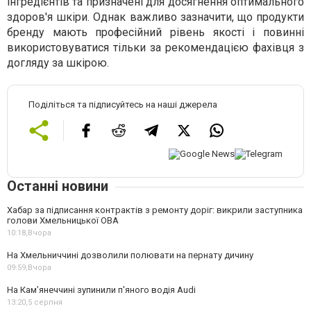
інгредієнтів та призначені для досягнення оптимального
здоров'я шкіри. Однак важливо зазначити, що продукти
бренду мають професійний рівень якості і повинні
використовуватися тільки за рекомендацією фахівця з
догляду за шкірою.
Поділіться та підписуйтесь на наші джерела
Останні новини
Хабар за підписання контрактів з ремонту доріг: викрили заступника
голови Хмельницької ОВА
10:18,
Вчора
На Хмельниччині дозволили полювати на пернату дичину
09:59,
Вчора
На Камʼянеччині зупинили п'яного водія Audi
13:20,
5 серпня