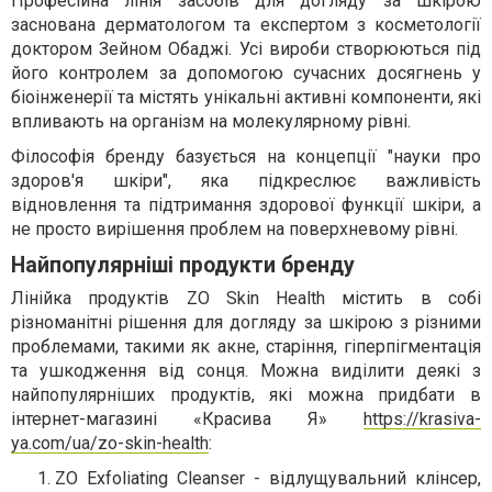
Професійна лінія засобів для догляду за шкірою
заснована дерматологом та експертом з косметології
доктором Зейном Обаджі. Усі вироби створюються під
його контролем за допомогою сучасних досягнень у
біоінженерії та містять унікальні активні компоненти, які
впливають на організм на молекулярному рівні.
Філософія бренду базується на концепції "науки про
здоров'я шкіри", яка підкреслює важливість
відновлення та підтримання здорової функції шкіри, а
не просто вирішення проблем на поверхневому рівні.
Найпопулярніші продукти бренду
Лінійка продуктів ZO Skin Health містить в собі
різноманітні рішення для догляду за шкірою з різними
проблемами, такими як акне, старіння, гіперпігментація
та ушкодження від сонця. Можна виділити деякі з
найпопулярніших продуктів, які можна придбати в
інтернет-магазині «Красива Я»
https://krasiva-
ya.com/ua/zo-skin-health
:
ZO Exfoliating Cleanser - відлущувальний клінсер,