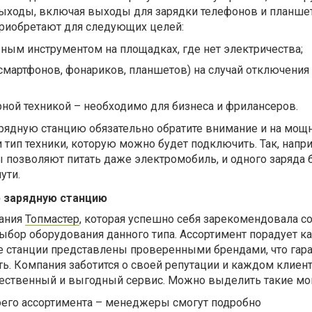
ыходы, включая выходы для зарядки телефонов и планше
приобретают для следующих целей:
ьным инструментом на площадках, где нет электричества;
смартфонов, фонариков, планшетов) на случай отключения
ной техникой – необходимо для бизнеса и фрилансеров.
рядную станцию обязательно обратите внимание и на мощн
и тип техники, которую можно будет подключить. Так, напр
позволяют питать даже электромобиль, и одного заряда 
ути.
ю зарядную станцию
пания
Топмастер
, которая успешно себя зарекомендовала со
ыбор оборудования данного типа. Ассортимент порадует к
е станции представлены проверенными брендами, что гара
ь. Компания заботится о своей репутации и каждом клиент
чественный и выгодный сервис. Можно выделить такие мо
оего ассортимента – менеджеры смогут подробно