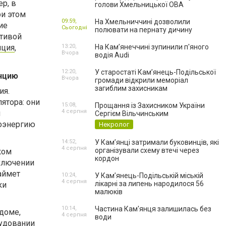
р, в
голови Хмельницької ОВА
ри этом
09:59,
На Хмельниччині дозволили
ие
Сьогодні
полювати на пернату дичину
ативой
нция
,
13:20,
На Камʼянеччині зупинили п'яного
Вчора
водія Audi
12:20,
У старостаті Кам’янець-Подільської
нцию
Вчора
громади відкрили меморіал
загиблим захисникам
ия.
ятора: они
15:08,
Прощання із Захисником України
4 серпня
и
Сергієм Вільчинським
роэнергию
Некролог
14:52,
У Кам’янці затримали буковинців, які
4 серпня
організували схему втечі через
ком
кордон
ыключении
аймет
10:24,
У Кам’янець-Подільській міській
4 серпня
лікарні за липень народилося 56
ки
малюків
10:14,
Частина Кам'янця залишилась без
 доме,
4 серпня
води
рудовании