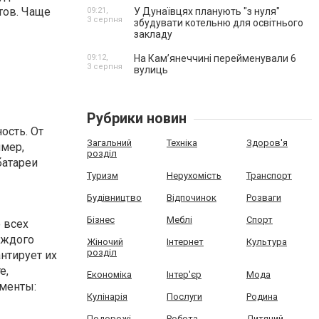
тов. Чаще
09:21,
У Дунаївцях планують "з нуля"
3 серпня
збудувати котельню для освітнього
закладу
09:12,
На Камʼянеччині перейменували 6
3 серпня
вулиць
Рубрики новин
ость. От
Загальний
Техніка
Здоров'я
имер,
розділ
батареи
Туризм
Нерухомість
Транспорт
Будівництво
Відпочинок
Розваги
Бізнес
Меблі
Спорт
 всех
аждого
Жіночий
Інтернет
Культура
розділ
нтирует их
е,
Економіка
Інтер'єр
Мода
менты:
Кулінарія
Послуги
Родина
Подорожі
Робота
Дитячий