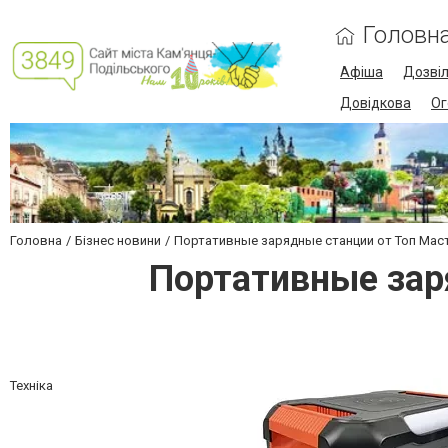
Головн
Афіша
Дозві
Довідкова
Ог
Головна
Бізнес новини
Портативные зарядные станции от Топ Мас
Портативные зар
Техніка