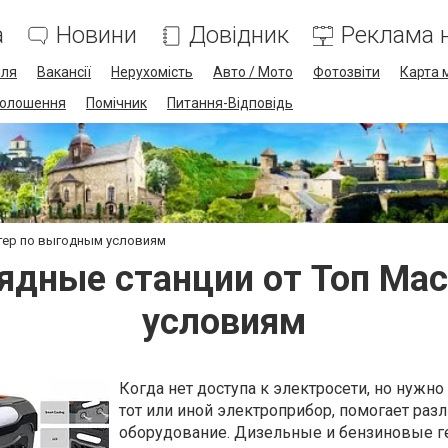
а
Новини
Довідник
Реклама н
лля
Вакансії
Нерухомість
Авто / Мото
Фотозвіти
Карта 
олошення
Помічник
Питання-Відповідь
тер по выгодным условиям
ядные станции от Топ Ма
условиям
Когда нет доступа к электросети, но нужн
тот или иной электроприбор, помогает раз
оборудование. Дизельные и бензиновые 