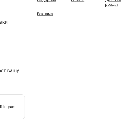
розділ
Реклама
вки.
ает вашу