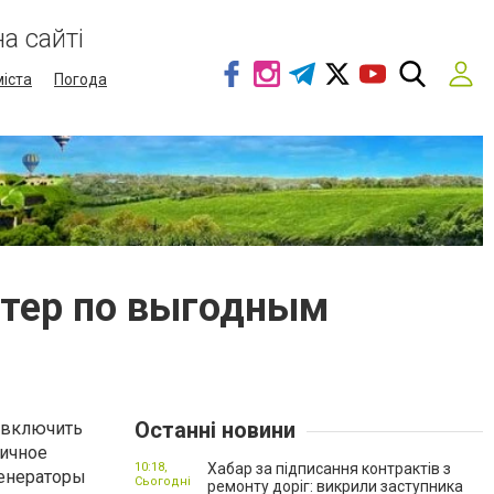
а сайті
міста
Погода
стер по выгодным
Останні новини
о включить
личное
10:18,
Хабар за підписання контрактів з
генераторы
Сьогодні
ремонту доріг: викрили заступника