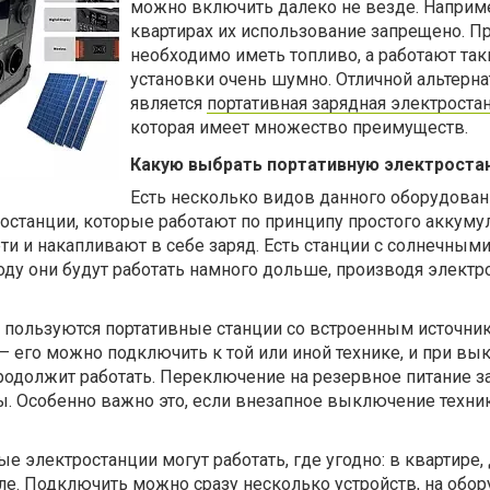
можно включить далеко не везде. Наприме
квартирах их использование запрещено. П
необходимо иметь топливо, а работают так
установки очень шумно. Отличной альтерн
является
портативная зарядная электроста
которая имеет множество преимуществ.
Какую выбрать портативную электроста
Есть несколько видов данного оборудован
ростанции, которые работают по принципу простого аккумул
ти и накапливают в себе заряд. Есть станции с солнечным
оду они будут работать намного дольше, производя элект
пользуются портативные станции со встроенным источни
– его можно подключить к той или иной технике, и при в
родолжит работать. Переключение на резервное питание з
. Особенно важно это, если внезапное выключение техни
 электростанции могут работать, где угодно: в квартире,
ле. Подключить можно сразу несколько устройств, на обо