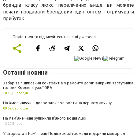
брендів класу люкс, перелічених вище, ви можете
почати продавати брендовий одяг оптом і отримувати
прибуток.
Поділіться та підписуйтесь на наші джерела
Останні новини
Хабар за підписання контрактів з ремонту доріг: викрили заступника
голови Хмельницької ОВА
10:18,
Сьогодні
На Хмельниччині дозволили полювати на пернату дичину
09:59,
Сьогодні
На Камʼянеччині зупинили п'яного водія Audi
13:20,
Вчора
У старостаті Кам’янець-Подільської громади відкрили меморіал