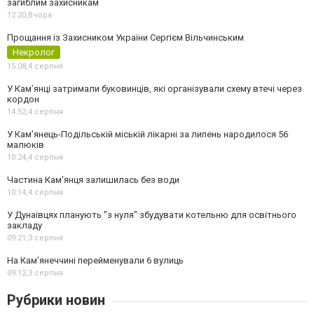
загиблим захисникам
12:20,
Вчора
Прощання із Захисником України Сергієм Вільчинським
Некролог
15:08,
4 серпня
У Кам’янці затримали буковинців, які організували схему втечі через
кордон
14:52,
4 серпня
У Кам’янець-Подільській міській лікарні за липень народилося 56
малюків
10:24,
4 серпня
Частина Кам'янця залишилась без води
10:14,
4 серпня
У Дунаївцях планують "з нуля" збудувати котельню для освітнього
закладу
09:21,
3 серпня
На Камʼянеччині перейменували 6 вулиць
09:12,
3 серпня
Рубрики новин