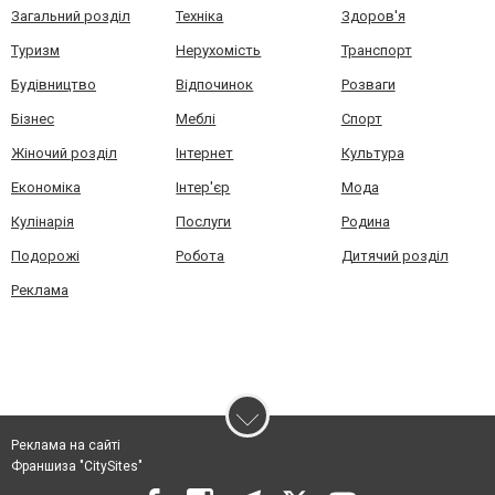
Загальний розділ
Техніка
Здоров'я
Туризм
Нерухомість
Транспорт
Будівництво
Відпочинок
Розваги
Бізнес
Меблі
Спорт
Жіночий розділ
Інтернет
Культура
Економіка
Інтер'єр
Мода
Кулінарія
Послуги
Родина
Подорожі
Робота
Дитячий розділ
Реклама
Реклама на сайті
Франшиза "CitySites"