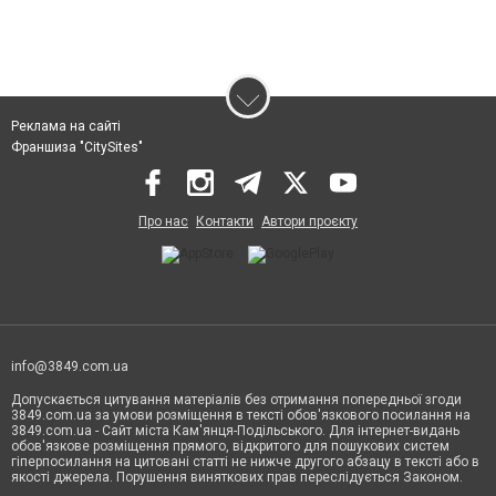
Реклама на сайті
Франшиза "CitySites"
Про нас
Контакти
Автори проєкту
info@3849.com.ua
Допускається цитування матеріалів без отримання попередньої згоди
3849.com.ua за умови розміщення в тексті обов'язкового посилання на
3849.com.ua - Сайт міста Кам'янця-Подільського. Для інтернет-видань
обов'язкове розміщення прямого, відкритого для пошукових систем
гіперпосилання на цитовані статті не нижче другого абзацу в тексті або в
якості джерела. Порушення виняткових прав переслідується Законом.