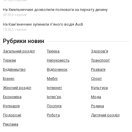
10:18,
6 серпня
На Хмельниччині дозволили полювати на пернату дичину
09:59,
6 серпня
На Камʼянеччині зупинили п'яного водія Audi
13:20,
5 серпня
Рубрики новин
Загальний розділ
Техніка
Здоров'я
Туризм
Нерухомість
Транспорт
Будівництво
Відпочинок
Розваги
Бізнес
Меблі
Спорт
Жіночий розділ
Інтернет
Культура
Економіка
Інтер'єр
Мода
Кулінарія
Послуги
Родина
Подорожі
Робота
Дитячий розділ
Реклама