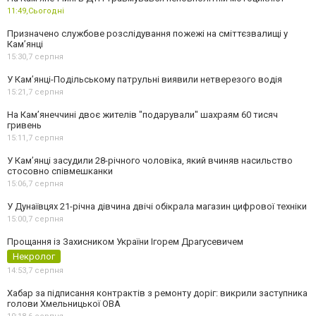
11:49,
Сьогодні
Призначено службове розслідування пожежі на сміттєзвалищі у
Кам’янці
15:30,
7 серпня
У Кам’янці-Подільському патрульні виявили нетверезого водія
15:21,
7 серпня
На Камʼянеччині двоє жителів "подарували" шахраям 60 тисяч
гривень
15:11,
7 серпня
У Камʼянці засудили 28-річного чоловіка, який вчиняв насильство
стосовно співмешканки
15:06,
7 серпня
У Дунаївцях 21-річна дівчина двічі обікрала магазин цифрової техніки
15:00,
7 серпня
Прощання із Захисником України Ігорем Драгусевичем
Некролог
14:53,
7 серпня
Хабар за підписання контрактів з ремонту доріг: викрили заступника
голови Хмельницької ОВА