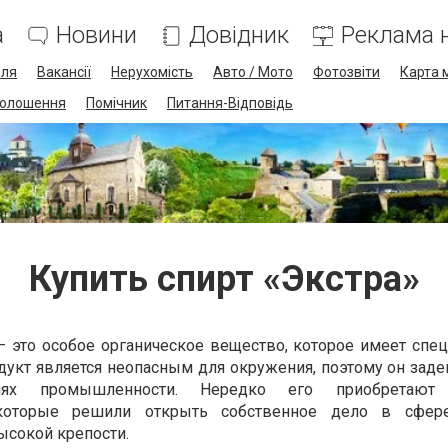
а
Новини
Довідник
Реклама н
лля
Вакансії
Нерухомість
Авто / Мото
Фотозвіти
Карта 
олошення
Помічник
Питання-Відповідь
Купить спирт «Экстра»
– это особое органическое вещество, которое имеет спе
одукт является неопасным для окружения, поэтому он зад
ниях промышленности. Нередко его приобретают
 которые решили открыть собственное дело в сфер
ысокой крепости.