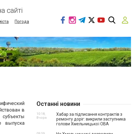
а сайті
міста
Погода
Останні новини
цифический
ействован в
10:18,
Хабар за підписання контрактів з
 субъекты
Вчора
ремонту доріг: викрили заступника
е выпуска
голови Хмельницької ОВА
09:59,