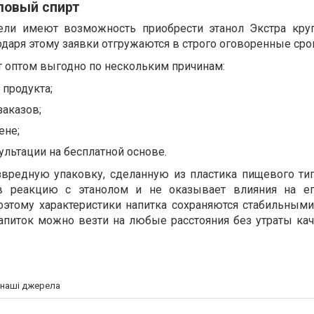
ловый спирт
ели имеют возможность приобрести этанол Экстра кр
даря этому заявки отгружаются в строго оговоренные сро
т оптом выгодно по нескольким причинам:
 продукта;
заказов;
ене;
льтации на бесплатной основе.
звредную упаковку, сделанную из пластика пищевого ти
 в реакцию с этанолом и не оказывает влияния на ег
оэтому характеристики напитка сохраняются стабильными
апиток можно везти на любые расстояния без утраты ка
а наші джерела