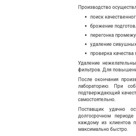
Производство осуществля
поиск качественног
брожение подготовл
перегонка промежут
удаление сивушных
проверка качества 
Удаление нежелательны
фильтров. Для повышени
После окончания произ
лабораторию. При со
подтверждающий качеств
самостоятельно.
Поставщик удачно ос
долгосрочном периоде
каждому из клиентов п
максимально быстро.