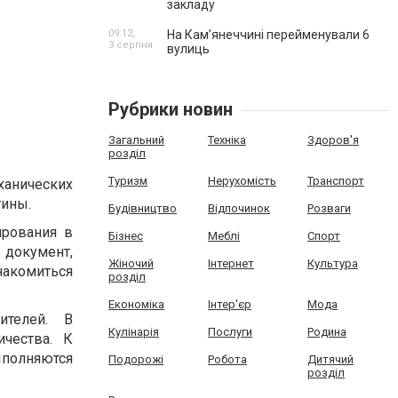
закладу
09:12,
На Камʼянеччині перейменували 6
3 серпня
вулиць
Рубрики новин
Загальний
Техніка
Здоров'я
розділ
Туризм
Нерухомість
Транспорт
ханических
тины.
Будівництво
Відпочинок
Розваги
ирования в
Бізнес
Меблі
Спорт
документ,
Жіночий
Інтернет
Культура
накомиться
розділ
Економіка
Інтер'єр
Мода
ителей. В
Кулінарія
Послуги
Родина
чества. К
ыполняются
Подорожі
Робота
Дитячий
розділ