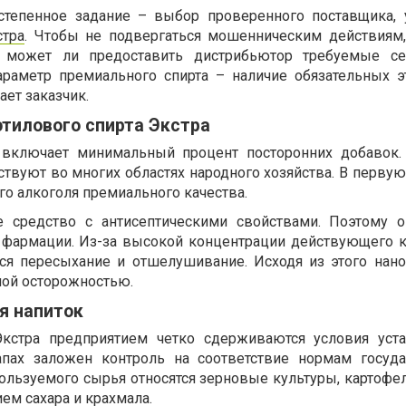
степенное задание – выбор проверенного поставщика, 
стра
. Чтобы не подвергаться мошенническим действиям,
, может ли предоставить дистрибьютор требуемые се
араметр премиального спирта – наличие обязательных э
ает заказчик.
тилового спирта Экстра
включает минимальный процент посторонних добавок.
ствуют во многих областях народного хозяйства. В перву
го алкоголя премиального качества.
е средство с антисептическими свойствами. Поэтому 
и фармации. Из-за высокой концентрации действующего 
ся пересыхание и отшелушивание. Исходя из этого нано
ной осторожностью.
я напиток
кстра предприятием четко сдерживаются условия уст
тапах заложен контроль на соответствие нормам госуд
пользуемого сырья относятся зерновые культуры, картофе
м сахара и крахмала.