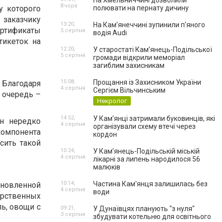
На Хмельниччині дозволили
Вчора
у которого
полювати на пернату дичину
 заказчику
13:20,
На Камʼянеччині зупинили п'яного
ртификаты
5 серпня
водія Audi
тикеток на
12:20,
У старостаті Кам’янець-Подільської
5 серпня
громади відкрили меморіал
загиблим захисникам
15:08,
Прощання із Захисником України
 Благодаря
4 серпня
Сергієм Вільчинським
ю очередь –
Некролог
14:52,
У Кам’янці затримали буковинців, які
он нередко
4 серпня
організували схему втечі через
компонента
кордон
сить такой
10:24,
У Кам’янець-Подільській міській
4 серпня
лікарні за липень народилося 56
малюків
10:14,
Частина Кам'янця залишилась без
ановленной
4 серпня
води
арственных
ль, овощи с
09:21,
У Дунаївцях планують "з нуля"
3 серпня
збудувати котельню для освітнього