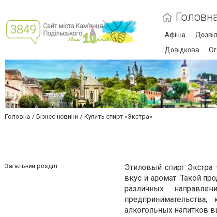
Головн
Афіша
Дозві
Довідкова
Ог
Головна
Бізнес новини
Купить спирт «Экстра»
Загальний розділ
Этиловый спирт Экстра 
вкус и аромат. Такой пр
различных направле
предпринимательства,
алкогольных напитков в