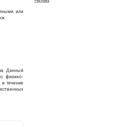
Реклама
упными или
ки.
па. Данный
о физико-
 в течение
чественных