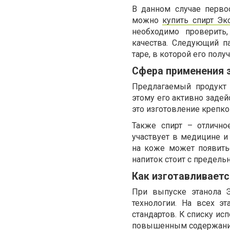
В данном случае перво
можно
купить спирт Эк
необходимо проверить
качества. Следующий п
таре, в которой его получ
Сфера применения э
Предлагаемый продукт 
этому его активно задей
это изготовление крепко
Также спирт – отлично
участвует в медицине 
на коже может появить
напиток стоит с предель
Как изготавливаетс
При выпуске этанола Э
технологии. На всех э
стандартов. К списку ис
повышенным содержание