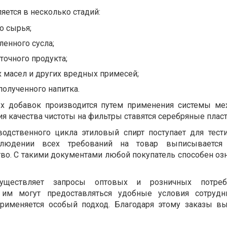
ется в несколько стадий:
о сырья;
енного сусла;
очного продукта;
 масел и других вредных примесей;
полученного напитка.
х добавок производится путем применения системы ме
я качества чистоты на фильтры ставятся серебряные плас
водственного цикла этиловый спирт поступает для тест
блюдении всех требований на товар выписывается 
о. С такими документами любой покупатель способен оз
уществляет запросы оптовых и розничных потреб
 им могут предоставляться удобные условия сотрудни
рименяется особый подход. Благодаря этому заказы в