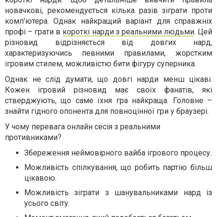
новачкові, рекомендується кілька разів зіграти проти
комп'ютера. Однак найкращий варіант для справжніх
профі – грати в
короткі нарди з реальними людьми
. Цей
різновид відрізняється від довгих нард,
характеризуючись певними правилами, жорстким
ігровим стилем, можливістю бити фігуру суперника.
Однак не слід думати, що довгі нарди менш цікаві.
Кожен ігровий різновид має своїх фанатів, які
стверджують, що саме їхня гра найкраща. Головне –
знайти гідного опонента для повноцінної гри у браузері.
У чому перевага онлайн сесія з реальними
противниками?
Збереження неймовірного вайба ігрового процесу.
Можливість спілкування, що робить партію більш
цікавою.
Можливість зіграти з шанувальниками нард із
усього світу.