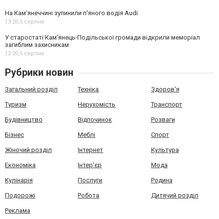
На Камʼянеччині зупинили п'яного водія Audi
13:20,
5 серпня
У старостаті Кам’янець-Подільської громади відкрили меморіал
загиблим захисникам
12:20,
5 серпня
Рубрики новин
Загальний розділ
Техніка
Здоров'я
Туризм
Нерухомість
Транспорт
Будівництво
Відпочинок
Розваги
Бізнес
Меблі
Спорт
Жіночий розділ
Інтернет
Культура
Економіка
Інтер'єр
Мода
Кулінарія
Послуги
Родина
Подорожі
Робота
Дитячий розділ
Реклама