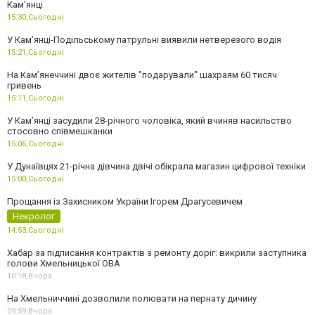
Кам’янці
15:30,
Сьогодні
У Кам’янці-Подільському патрульні виявили нетверезого водія
15:21,
Сьогодні
На Камʼянеччині двоє жителів "подарували" шахраям 60 тисяч
гривень
15:11,
Сьогодні
У Камʼянці засудили 28-річного чоловіка, який вчиняв насильство
стосовно співмешканки
15:06,
Сьогодні
У Дунаївцях 21-річна дівчина двічі обікрала магазин цифрової техніки
15:00,
Сьогодні
Прощання із Захисником України Ігорем Драгусевичем
Некролог
14:53,
Сьогодні
Хабар за підписання контрактів з ремонту доріг: викрили заступника
голови Хмельницької ОВА
10:18,
Вчора
На Хмельниччині дозволили полювати на пернату дичину
09:59,
Вчора