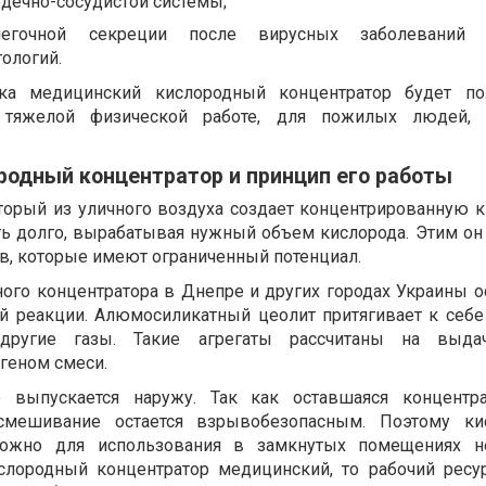
дечно-сосудистой системы;
легочной секреции после вирусных заболеваний
ологий.
ка медицинский кислородный концентратор будет по
, тяжелой физической работе, для пожилых людей,
родный концентратор и принцип его работы
оторый из уличного воздуха создает концентрированную 
ть долго, вырабатывая нужный объем кислорода. Этим он 
в, которые имеют ограниченный потенциал.
ого концентратора в Днепре и других городах Украины о
й реакции. Алюмосиликатный цеолит притягивает к себ
 другие газы. Такие агрегаты рассчитаны на выда
геном смеси.
о выпускается наружу. Так как оставшаяся концентра
 смешивание остается взрывобезопасным. Поэтому ки
можно для использования в замкнутых помещениях н
ислородный концентратор медицинский, то рабочий ресу