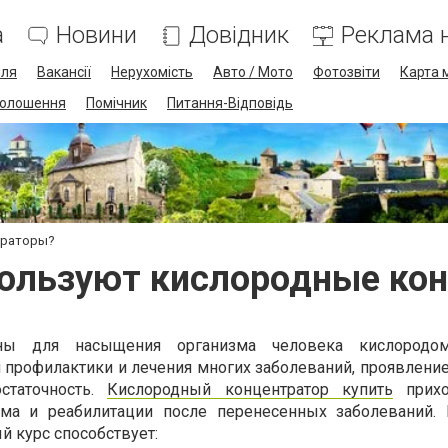
а
Новини
Довідник
Реклама н
лля
Вакансії
Нерухомість
Авто / Мото
Фотозвіти
Карта 
олошення
Помічник
Питання-Відповідь
траторы?
пользуют кислородные ко
ены для насыщения организма человека кислородом
я профилактики и лечения многих заболеваний, проявлени
статочность.
Кислородный концентратор купить
прихо
зма и реабилитации после перенесенных заболеваний.
 курс способствует: