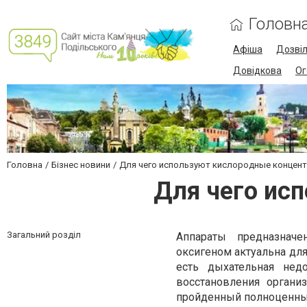
Головн
Афіша
Дозві
Довідкова
Ог
Головна
Бізнес новини
Для чего используют кислородные концен
Для чего ис
Загальний розділ
Аппараты предназнач
оксигеном актуальна дл
есть дыхательная недо
восстановления органи
пройденный полноценный