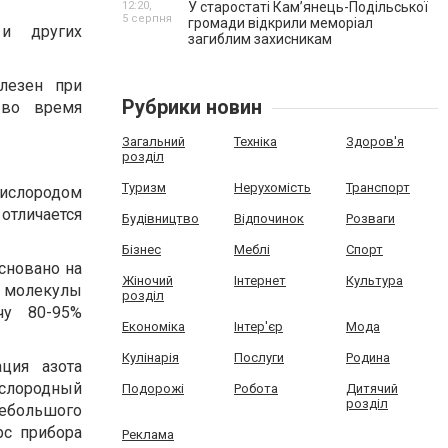
12:20,
У старостаті Кам’янець-Подільської
5 серпня
громади відкрили меморіал
 и других
загиблим захисникам
лезен при
Рубрики новин
 во время
Загальний
Техніка
Здоров'я
розділ
Туризм
Нерухомість
Транспорт
кислородом
отличается
Будівництво
Відпочинок
Розваги
Бізнес
Меблі
Спорт
сновано на
Жіночий
Інтернет
Культура
е молекулы
розділ
чу 80-95%
Економіка
Інтер'єр
Мода
Кулінарія
Послуги
Родина
ция азота
слородный
Подорожі
Робота
Дитячий
розділ
ебольшого
рс прибора
Реклама