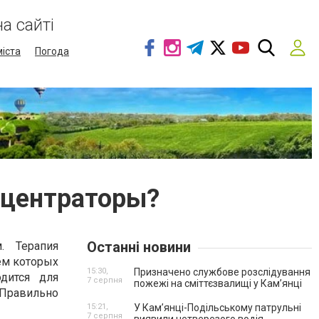
а сайті
міста
Погода
нцентраторы?
Останні новини
. Терапия
ем которых
15:30,
Призначено службове розслідування
дится для
7 серпня
пожежі на сміттєзвалищі у Кам’янці
 Правильно
15:21,
У Кам’янці-Подільському патрульні
7 серпня