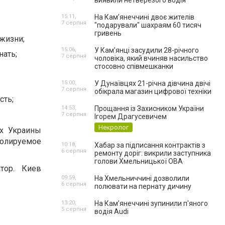
виявили нетверезого водія
15:11,
На Камʼянеччині двоє жителів
7 серпня
"подарували" шахраям 60 тисяч
гривень
жизни;
15:06,
У Камʼянці засудили 28-річного
нать;
7 серпня
чоловіка, який вчиняв насильство
стосовно співмешканки
15:00,
У Дунаївцях 21-річна дівчина двічі
7 серпня
обікрала магазин цифрової техніки
сть;
14:53,
Прощання із Захисником України
7 серпня
Ігорем Драгусевичем
Некролог
ах Украины
олируемое
10:18,
Хабар за підписання контрактів з
6 серпня
ремонту доріг: викрили заступника
голови Хмельницької ОВА
тор. Киев
09:59,
На Хмельниччині дозволили
6 серпня
полювати на пернату дичину
13:20,
На Камʼянеччині зупинили п'яного
5 серпня
водія Audi