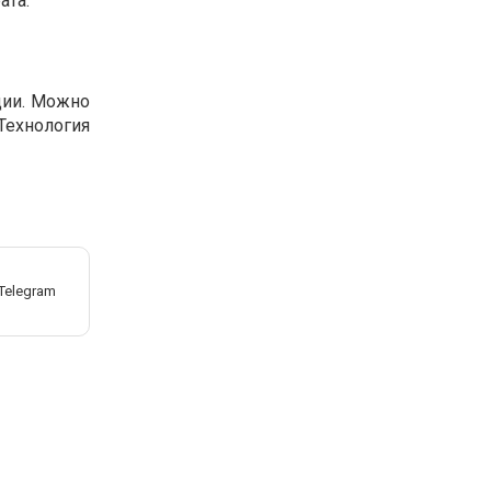
ата.
ции. Можно
Технология