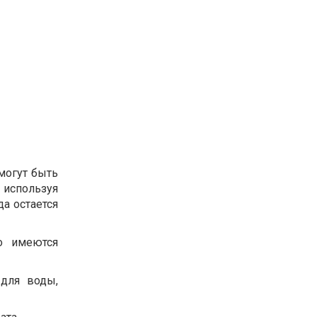
могут быть
используя
да остается
о имеются
для воды,