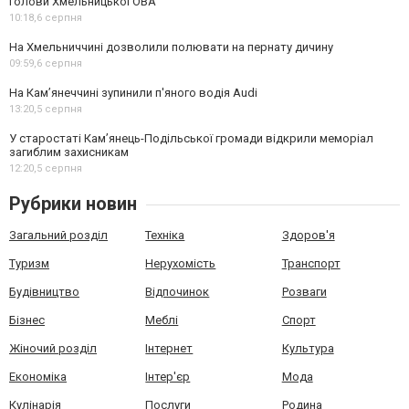
голови Хмельницької ОВА
10:18,
6 серпня
На Хмельниччині дозволили полювати на пернату дичину
09:59,
6 серпня
На Камʼянеччині зупинили п'яного водія Audi
13:20,
5 серпня
У старостаті Кам’янець-Подільської громади відкрили меморіал
загиблим захисникам
12:20,
5 серпня
Рубрики новин
Загальний розділ
Техніка
Здоров'я
Туризм
Нерухомість
Транспорт
Будівництво
Відпочинок
Розваги
Бізнес
Меблі
Спорт
Жіночий розділ
Інтернет
Культура
Економіка
Інтер'єр
Мода
Кулінарія
Послуги
Родина