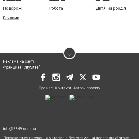
Подорожі
Робота
Дитячий розділ
Реклама
Реклама на сайті
Франшиза "CitySites"
Про нас
Контакти
Автори проєкту
info@3849.com.ua
Допускається цитування матеріалів без отримання попередньої згоди