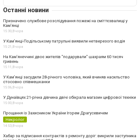
Останні новини
Призначено службове розслідування пожежі на сміттєзвалищі у
Кам’янці
15:30,
Вчора
У Кам’янці-Подільському патрульні виявили нетверезого водія
15:21,
Вчора
На Камʼянеччині двоє жителів "подарували" шахраям 60 тисяч
гривень
15:11,
Вчора
У Камʼянці засудили 28-річного чоловіка, який вчиняв насильство
стосовно співмешканки
15:06,
Вчора
У Дунаївцях 21-річна дівчина двічі обікрала магазин цифрової техніки
15:00,
Вчора
Прощання із Захисником України Ігорем Драгусевичем
Некролог
14:53,
Вчора
Хабар за підписання контрактів з ремонту доріг: викрили заступника