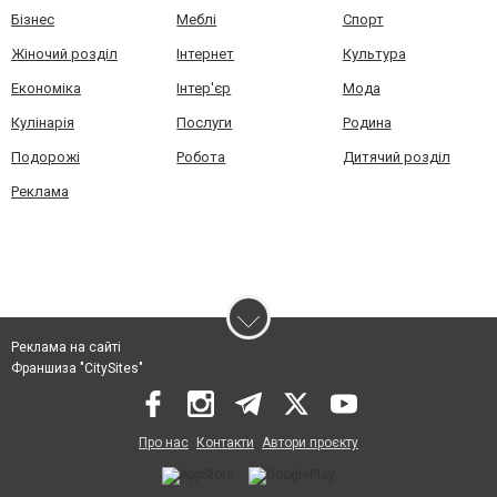
Бізнес
Меблі
Спорт
Жіночий розділ
Інтернет
Культура
Економіка
Інтер'єр
Мода
Кулінарія
Послуги
Родина
Подорожі
Робота
Дитячий розділ
Реклама
Реклама на сайті
Франшиза "CitySites"
Про нас
Контакти
Автори проєкту