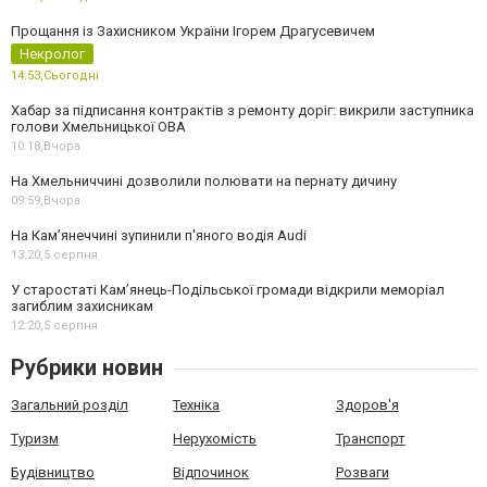
Прощання із Захисником України Ігорем Драгусевичем
Некролог
14:53,
Сьогодні
Хабар за підписання контрактів з ремонту доріг: викрили заступника
голови Хмельницької ОВА
10:18,
Вчора
На Хмельниччині дозволили полювати на пернату дичину
09:59,
Вчора
На Камʼянеччині зупинили п'яного водія Audi
13:20,
5 серпня
У старостаті Кам’янець-Подільської громади відкрили меморіал
загиблим захисникам
12:20,
5 серпня
Рубрики новин
Загальний розділ
Техніка
Здоров'я
Туризм
Нерухомість
Транспорт
Будівництво
Відпочинок
Розваги