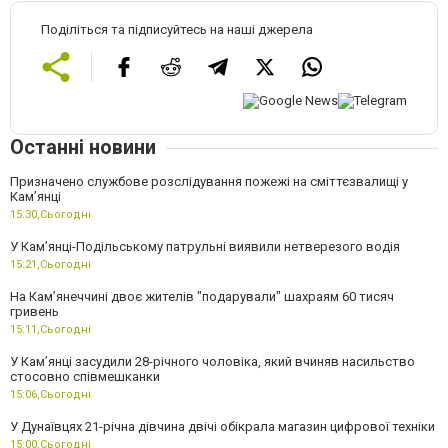
Поділіться та підписуйтесь на наші джерела
Останні новини
Призначено службове розслідування пожежі на сміттєзвалищі у
Кам’янці
15:30,
Сьогодні
У Кам’янці-Подільському патрульні виявили нетверезого водія
15:21,
Сьогодні
На Камʼянеччині двоє жителів "подарували" шахраям 60 тисяч
гривень
15:11,
Сьогодні
У Камʼянці засудили 28-річного чоловіка, який вчиняв насильство
стосовно співмешканки
15:06,
Сьогодні
У Дунаївцях 21-річна дівчина двічі обікрала магазин цифрової техніки
15:00,
Сьогодні