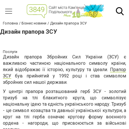
Головна
Бізнес новини
Дизайн прапора ЗСУ
Дизайн прапора ЗСУ
Послуги
Дизайн прапора Збройних Сил України (ЗСУ) є
важливою частиною національного символу країни,
який відображає її історію, культуру та ідеали.
Прапор
ЗСУ
був прийнятий у 1992 році і став символом
збройних сил нашої держави.
У центрі прапора розташований герб ЗСУ - золотий
тризуб на тлі блакитного круга, що символізує
національну ідею та єдність українського народу. Тризуб
- це символ козацтва та давньої української культури, а
круг на тлі герба означає кругову форму воєнного
ордена - нагороди, що присвоюється за військові