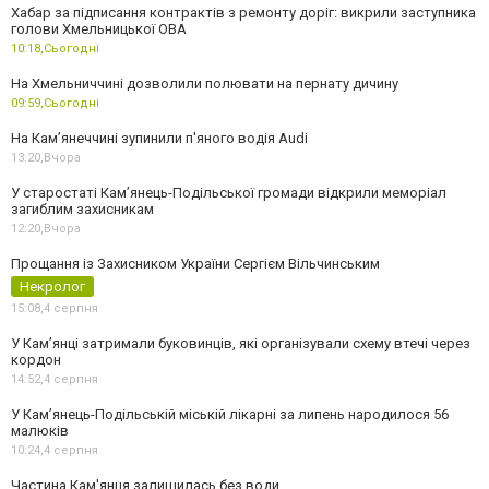
Хабар за підписання контрактів з ремонту доріг: викрили заступника
голови Хмельницької ОВА
10:18,
Сьогодні
На Хмельниччині дозволили полювати на пернату дичину
09:59,
Сьогодні
На Камʼянеччині зупинили п'яного водія Audi
13:20,
Вчора
У старостаті Кам’янець-Подільської громади відкрили меморіал
загиблим захисникам
12:20,
Вчора
Прощання із Захисником України Сергієм Вільчинським
Некролог
15:08,
4 серпня
У Кам’янці затримали буковинців, які організували схему втечі через
кордон
14:52,
4 серпня
У Кам’янець-Подільській міській лікарні за липень народилося 56
малюків
10:24,
4 серпня
Частина Кам'янця залишилась без води