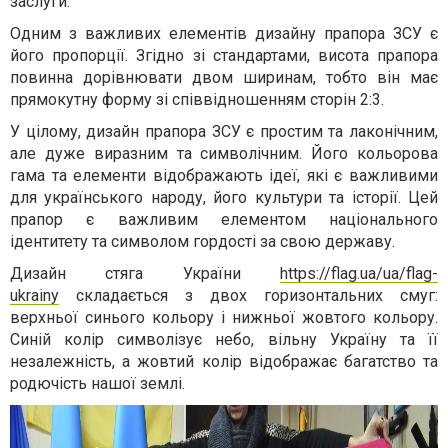
заслуги.
Одним з важливих елементів дизайну прапора ЗСУ є
його пропорції. Згідно зі стандартами, висота прапора
повинна дорівнювати двом ширинам, тобто він має
прямокутну форму зі співвідношенням сторін 2:3.
У цілому, дизайн прапора ЗСУ є простим та лаконічним,
але дуже виразним та символічним. Його кольорова
гама та елементи відображають ідеї, які є важливими
для українського народу, його культури та історії. Цей
прапор є важливим елементом національного
ідентитету та символом гордості за свою державу.
Дизайн стяга України
https://flag.ua/ua/flag-
ukrainy
складається з двох горизонтальних смуг:
верхньої синього кольору і нижньої жовтого кольору.
Синій колір символізує небо, вільну Україну та її
незалежність, а жовтий колір відображає багатство та
родючість нашої землі.