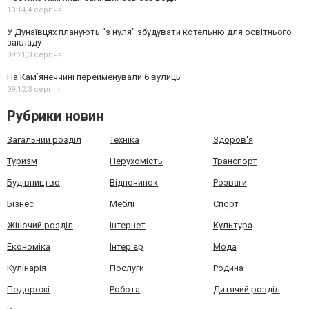
10:14,
4 серпня
У Дунаївцях планують "з нуля" збудувати котельню для освітнього
закладу
09:21,
3 серпня
На Камʼянеччині перейменували 6 вулиць
09:12,
3 серпня
Рубрики новин
Загальний розділ
Техніка
Здоров'я
Туризм
Нерухомість
Транспорт
Будівництво
Відпочинок
Розваги
Бізнес
Меблі
Спорт
Жіночий розділ
Інтернет
Культура
Економіка
Інтер'єр
Мода
Кулінарія
Послуги
Родина
Подорожі
Робота
Дитячий розділ