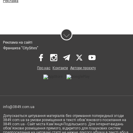
Реклама
Реклама на сайті
Франшиза "CitySites"
Про нас
Контакти
Автори проєкту
info@3849.com.ua
Допускається цитування матеріалів без отримання попередньої згоди
3849.com.ua за умови розміщення в тексті обов'язкового посилання на
3849.com.ua - Сайт міста Кам'янця-Подільського. Для інтернет-видань
обов'язкове розміщення прямого, відкритого для пошукових систем
гіперпосилання на цитовані статті не нижче другого абзацу в тексті або в