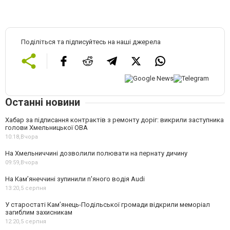
Поділіться та підписуйтесь на наші джерела
Останні новини
Хабар за підписання контрактів з ремонту доріг: викрили заступника
голови Хмельницької ОВА
10:18,
Вчора
На Хмельниччині дозволили полювати на пернату дичину
09:59,
Вчора
На Камʼянеччині зупинили п'яного водія Audi
13:20,
5 серпня
У старостаті Кам’янець-Подільської громади відкрили меморіал
загиблим захисникам
12:20,
5 серпня