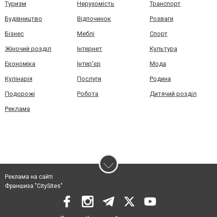
Туризм
Нерухомість
Транспорт
Будівництво
Відпочинок
Розваги
Бізнес
Меблі
Спорт
Жіночий розділ
Інтернет
Культура
Економіка
Інтер'єр
Мода
Кулінарія
Послуги
Родина
Подорожі
Робота
Дитячий розділ
Реклама
Реклама на сайті
Франшиза "CitySites"