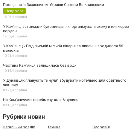
Прощання із Захисником України Сергієм Вільчинським
Некролог
15:08,
4 серпня
У Кам’янці затримали буковинців, які організували схему втечі через
кордон
14:52,
4 серпня
У Кам’янець-Подільській міській лікарні за липень народилося 56
малюків
10:24,
4 серпня
Частина Кам'янця залишилась без води
10:14,
4 серпня
У Дунаївцях планують "з нуля" збудувати котельню для освітнього
закладу
09:21,
3 серпня
На Камʼянеччині перейменували 6 вулиць
09:12,
3 серпня
Рубрики новин
Загальний розділ
Техніка
Здоров'я