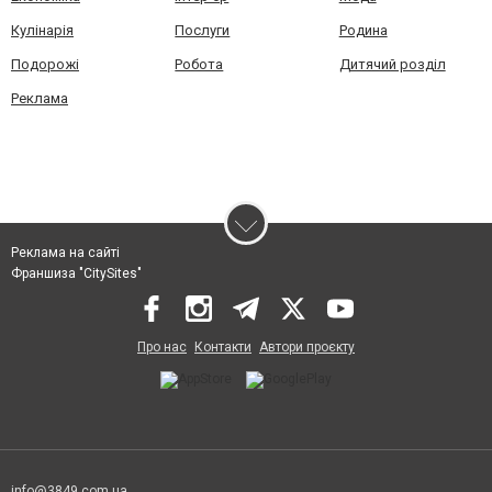
Кулінарія
Послуги
Родина
Подорожі
Робота
Дитячий розділ
Реклама
Реклама на сайті
Франшиза "CitySites"
Про нас
Контакти
Автори проєкту
info@3849.com.ua