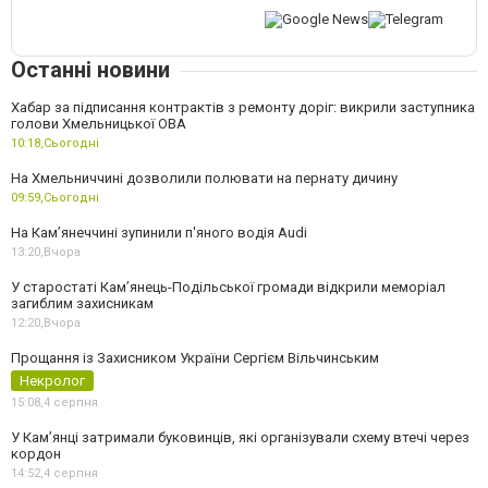
Останні новини
Хабар за підписання контрактів з ремонту доріг: викрили заступника
голови Хмельницької ОВА
10:18,
Сьогодні
На Хмельниччині дозволили полювати на пернату дичину
09:59,
Сьогодні
На Камʼянеччині зупинили п'яного водія Audi
13:20,
Вчора
У старостаті Кам’янець-Подільської громади відкрили меморіал
загиблим захисникам
12:20,
Вчора
Прощання із Захисником України Сергієм Вільчинським
Некролог
15:08,
4 серпня
У Кам’янці затримали буковинців, які організували схему втечі через
кордон
14:52,
4 серпня