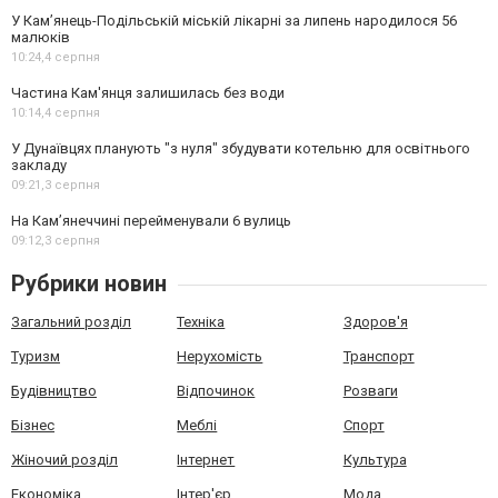
У Кам’янець-Подільській міській лікарні за липень народилося 56
малюків
10:24,
4 серпня
Частина Кам'янця залишилась без води
10:14,
4 серпня
У Дунаївцях планують "з нуля" збудувати котельню для освітнього
закладу
09:21,
3 серпня
На Камʼянеччині перейменували 6 вулиць
09:12,
3 серпня
Рубрики новин
Загальний розділ
Техніка
Здоров'я
Туризм
Нерухомість
Транспорт
Будівництво
Відпочинок
Розваги
Бізнес
Меблі
Спорт
Жіночий розділ
Інтернет
Культура
Економіка
Інтер'єр
Мода