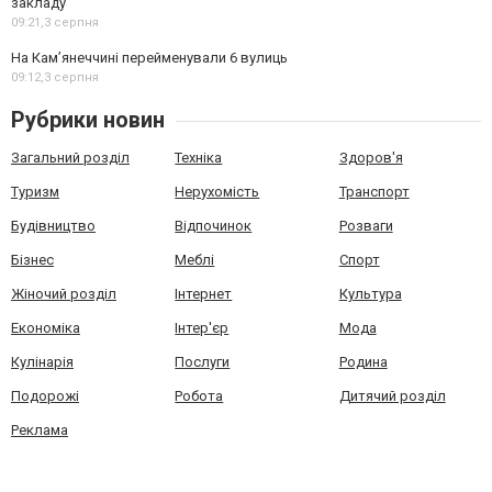
закладу
09:21,
3 серпня
На Камʼянеччині перейменували 6 вулиць
09:12,
3 серпня
Рубрики новин
Загальний розділ
Техніка
Здоров'я
Туризм
Нерухомість
Транспорт
Будівництво
Відпочинок
Розваги
Бізнес
Меблі
Спорт
Жіночий розділ
Інтернет
Культура
Економіка
Інтер'єр
Мода
Кулінарія
Послуги
Родина
Подорожі
Робота
Дитячий розділ
Реклама