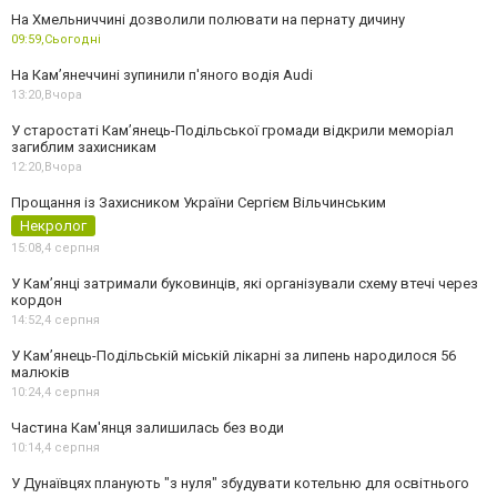
На Хмельниччині дозволили полювати на пернату дичину
09:59,
Сьогодні
На Камʼянеччині зупинили п'яного водія Audi
13:20,
Вчора
У старостаті Кам’янець-Подільської громади відкрили меморіал
загиблим захисникам
12:20,
Вчора
Прощання із Захисником України Сергієм Вільчинським
Некролог
15:08,
4 серпня
У Кам’янці затримали буковинців, які організували схему втечі через
кордон
14:52,
4 серпня
У Кам’янець-Подільській міській лікарні за липень народилося 56
малюків
10:24,
4 серпня
Частина Кам'янця залишилась без води
10:14,
4 серпня
У Дунаївцях планують "з нуля" збудувати котельню для освітнього