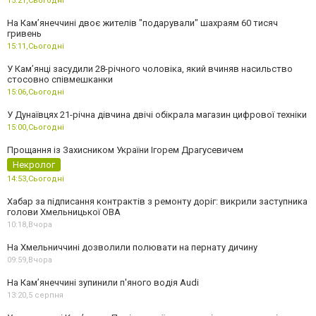
15:21,
Сьогодні
На Камʼянеччині двоє жителів "подарували" шахраям 60 тисяч
гривень
15:11,
Сьогодні
У Камʼянці засудили 28-річного чоловіка, який вчиняв насильство
стосовно співмешканки
15:06,
Сьогодні
У Дунаївцях 21-річна дівчина двічі обікрала магазин цифрової техніки
15:00,
Сьогодні
Прощання із Захисником України Ігорем Драгусевичем
Некролог
14:53,
Сьогодні
Хабар за підписання контрактів з ремонту доріг: викрили заступника
голови Хмельницької ОВА
10:18,
Вчора
На Хмельниччині дозволили полювати на пернату дичину
09:59,
Вчора
На Камʼянеччині зупинили п'яного водія Audi
13:20,
5 серпня