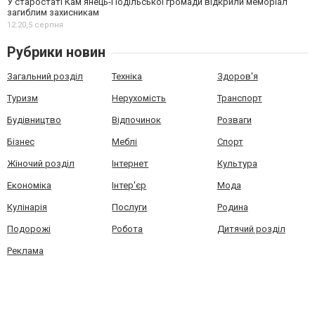
У старостаті Кам’янець-Подільської громади відкрили меморіал
загиблим захисникам
12:20,
5 серпня
Рубрики новин
Загальний розділ
Техніка
Здоров'я
Туризм
Нерухомість
Транспорт
Будівництво
Відпочинок
Розваги
Бізнес
Меблі
Спорт
Жіночий розділ
Інтернет
Культура
Економіка
Інтер'єр
Мода
Кулінарія
Послуги
Родина
Подорожі
Робота
Дитячий розділ
Реклама