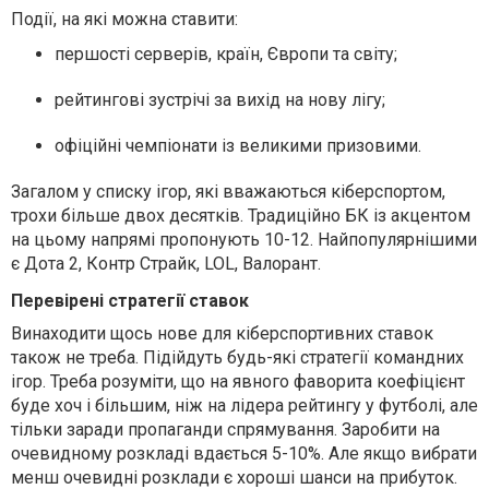
Події, на які можна ставити:
першості серверів, країн, Європи та світу;
рейтингові зустрічі за вихід на нову лігу;
офіційні чемпіонати із великими призовими.
Загалом у списку ігор, які вважаються кіберспортом,
трохи більше двох десятків. Традиційно БК із акцентом
на цьому напрямі пропонують 10-12. Найпопулярнішими
є Дота 2, Контр Страйк, LOL, Валорант.
Перевірені стратегії ставок
Винаходити щось нове для кіберспортивних ставок
також не треба. Підійдуть будь-які стратегії командних
ігор. Треба розуміти, що на явного фаворита коефіцієнт
буде хоч і більшим, ніж на лідера рейтингу у футболі, але
тільки заради пропаганди спрямування. Заробити на
очевидному розкладі вдається 5-10%. Але якщо вибрати
менш очевидні розклади є хороші шанси на прибуток.