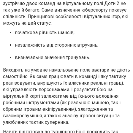
зустріччю двох команд на віртуальному полі Доти 2 не
так уже й багато. Саме визначення кіберспорту показує
спільність. Принципові особливості віртуальних ігор, які
можуть на цей статус:
початкова рівність шансів;
незалежність від сторонніх втручань;
визначальне значення тренувань.
Виходять на умовне намальоване поле аватари не діють
самостійно. Як саме працювати в команді і яку тактику
реалізовувати, вирішують їх власники реальні гравці,
які управляють персонажами. І результат бою на
віртуальній карті залежатиме від їхнього володіння
робочими інструментами (як реальною мишею, так і
обраним ігровим екіпіруванням), злагодження та
взаєморозуміння, а також аналізу ігрової ситуації та
улюблених тактик суперника.
Навіть підготовка до турнірного бою проходить так