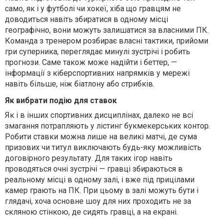
само, як і у футболі чи хокеї, хіба що гравцям не
доводиться навіть збиратися в одному місці
географічно, вони можуть залишатися за власними ПК.
Команда з тренером розбирає власні тактики, прийоми
гри суперника, переглядає минулі зустрічі і робить
прогнози. Саме також може надійти і беттер, —
інформації з кіберспортивних напрямків у мережі
навіть більше, ніж біатлону або стрибків.
Як вибрати подію для ставок
Як і в інших спортивних дисциплінах, далеко не всі
змагання потрапляють у лістинг букмекерських контор.
Робити ставки можна лише на великі матчі, де сума
призових чи титул виключають будь-яку можливість
договірного результату. Для таких ігор навіть
проводяться очні зустрічі — гравці збираються в
реальному місці в одному залі, і вже під прицілами
камер грають на ПК. При цьому в залі можуть бути і
глядачі, хоча основне шоу для них проходить не за
скляною стінкою, де сидять гравці, а на екрані.