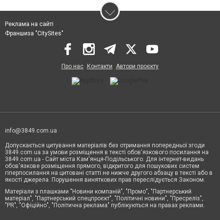
Реклама на сайті
Франшиза "CitySites"
Про нас
Контакти
Автори проєкту
info@3849.com.ua
Допускається цитування матеріалів без отримання попередньої згоди
3849.com.ua за умови розміщення в тексті обов'язкового посилання на
3849.com.ua - Сайт міста Кам'янця-Подільського. Для інтернет-видань
обов'язкове розміщення прямого, відкритого для пошукових систем
гіперпосилання на цитовані статті не нижче другого абзацу в тексті або в
якості джерела. Порушення виняткових прав переслідується Законом.
Матеріали з плашками "Новини компаній", "Промо", "Партнерський
матеріал", "Партнерський спецпроєкт", "Політичні новини", "Пресреліз",
"PR", "Офіційно", "Політична реклама" публікуються на правах реклами.