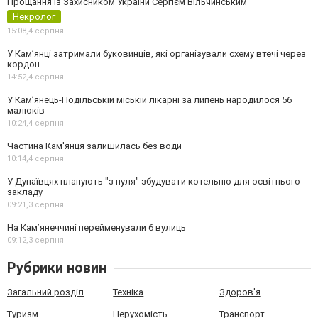
Прощання із Захисником України Сергієм Вільчинським
Некролог
15:08,
4 серпня
У Кам’янці затримали буковинців, які організували схему втечі через
кордон
14:52,
4 серпня
У Кам’янець-Подільській міській лікарні за липень народилося 56
малюків
10:24,
4 серпня
Частина Кам'янця залишилась без води
10:14,
4 серпня
У Дунаївцях планують "з нуля" збудувати котельню для освітнього
закладу
09:21,
3 серпня
На Камʼянеччині перейменували 6 вулиць
09:12,
3 серпня
Рубрики новин
Загальний розділ
Техніка
Здоров'я
Туризм
Нерухомість
Транспорт