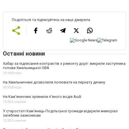
Поділіться та підписуйтесь на наші джерела
Останні новини
Хабар за підписання контрактів з ремонту доріг: викрили заступника
голови Хмельницької ОВА
10:18,
Вчора
На Хмельниччині дозволили полювати на пернату дичину
09:59,
Вчора
На Камʼянеччині зупинили п'яного водія Audi
13:20,
5 серпня
У старостаті Кам’янець-Подільської громади відкрили меморіал
загиблим захисникам
12:20,
5 серпня