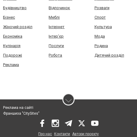
Будівництво
Відпочинок
Розваги
Бізнес
Меблі
Спорт
Жіночий розділ
Інтернет
Культура
Економіка
Інтер'єр
Мода
Кулінарія
Послуги
Родина
Подорожі
Робота
Дитячий розділ
Реклама
Реклама на сайті
Франшиза "CitySites"
Про нас
Контакти
Автори проєкту