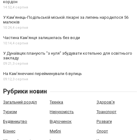
кордон
14:52,
4 серпня
У Кам’янець-Подільській міській лікарні за липень народилося 56
малюків
10:24,
4 серпня
Частина Кам'янця залишилась без води
10:14,
4 серпня
У Дунаївцях планують "з нуля" збудувати котельню для освітнього
закладу
09:21,
3 серпня
На Камʼянеччині перейменували 6 вулиць
09:12,
3 серпня
Рубрики новин
Загальний розділ
Техніка
Здоров'я
Туризм
Нерухомість
Транспорт
Будівництво
Відпочинок
Розваги
Бізнес
Меблі
Спорт