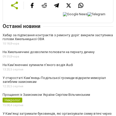
Останні новини
Хабар за підписання контрактів з ремонту доріг: викрили заступника
голови Хмельницької ОВА
10:18,
Вчора
На Хмельниччині дозволили полювати на пернату дичину
09:59,
Вчора
На Камʼянеччині зупинили п'яного водія Audi
13:20,
5 серпня
У старостаті Кам’янець-Подільської громади відкрили меморіал
загиблим захисникам
12:20,
5 серпня
Прощання із Захисником України Сергієм Вільчинським
Некролог
15:08,
4 серпня
У Кам’янці затримали буковинців, які організували схему втечі через