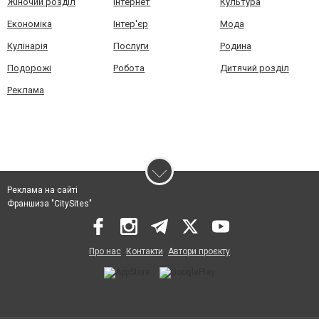
Жіночий розділ
Інтернет
Культура
Економіка
Інтер'єр
Мода
Кулінарія
Послуги
Родина
Подорожі
Робота
Дитячий розділ
Реклама
Реклама на сайті
Франшиза "CitySites"
Про нас
Контакти
Автори проєкту