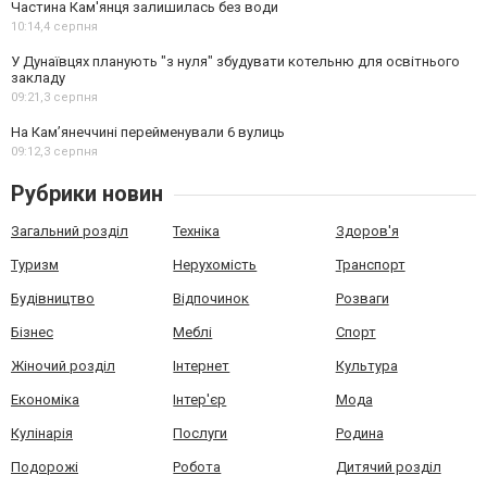
Частина Кам'янця залишилась без води
10:14,
4 серпня
У Дунаївцях планують "з нуля" збудувати котельню для освітнього
закладу
09:21,
3 серпня
На Камʼянеччині перейменували 6 вулиць
09:12,
3 серпня
Рубрики новин
Загальний розділ
Техніка
Здоров'я
Туризм
Нерухомість
Транспорт
Будівництво
Відпочинок
Розваги
Бізнес
Меблі
Спорт
Жіночий розділ
Інтернет
Культура
Економіка
Інтер'єр
Мода
Кулінарія
Послуги
Родина
Подорожі
Робота
Дитячий розділ