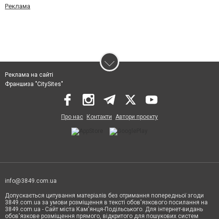
Реклама
Реклама на сайті
Франшиза "CitySites"
Про нас
Контакти
Автори проєкту
info@3849.com.ua
Допускається цитування матеріалів без отримання попередньої згоди
3849.com.ua за умови розміщення в тексті обов'язкового посилання на
3849.com.ua - Сайт міста Кам'янця-Подільського. Для інтернет-видань
обов'язкове розміщення прямого, відкритого для пошукових систем