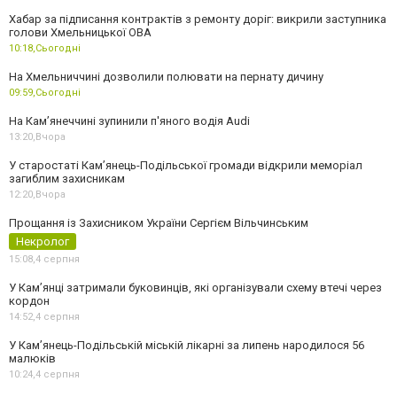
Хабар за підписання контрактів з ремонту доріг: викрили заступника
голови Хмельницької ОВА
10:18,
Сьогодні
На Хмельниччині дозволили полювати на пернату дичину
09:59,
Сьогодні
На Камʼянеччині зупинили п'яного водія Audi
13:20,
Вчора
У старостаті Кам’янець-Подільської громади відкрили меморіал
загиблим захисникам
12:20,
Вчора
Прощання із Захисником України Сергієм Вільчинським
Некролог
15:08,
4 серпня
У Кам’янці затримали буковинців, які організували схему втечі через
кордон
14:52,
4 серпня
У Кам’янець-Подільській міській лікарні за липень народилося 56
малюків
10:24,
4 серпня