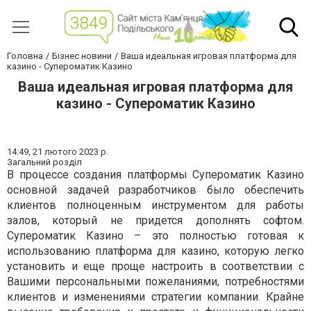
Головна
Бізнес новини
Ваша идеальная игровая платформа для
казино - Супероматик Казино
Ваша идеальная игровая платформа для
казино - Супероматик Казино
14:49,
21 лютого 2023 р.
Загальний розділ
В процессе создания платформы Супероматик Казино
основной задачей разработчиков было обеспечить
клиентов полноценным инструментом для работы
залов, который не придется дополнять софтом.
Супероматик Казино – это полностью готовая к
использованию платформа для казино, которую легко
установить и еще проще настроить в соответствии с
Вашими персональными пожеланиями, потребностями
клиентов и изменениями стратегии компании. Крайне