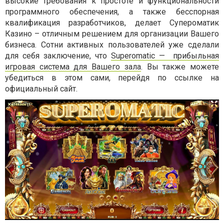
высокие требования к простоте и функциональности
программного обеспечения, а также бесспорная
квалификация разработчиков, делает Супероматик
Казино – отличным решением для организации Вашего
бизнеса. Сотни активных пользователей уже сделали
для себя заключение, что
Superomatic — прибыльная
игровая система для Вашего зала
. Вы также можете
убедиться в этом сами, перейдя по ссылке на
официальный сайт.