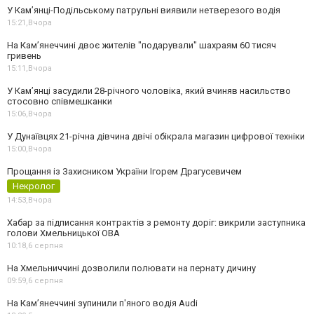
У Кам’янці-Подільському патрульні виявили нетверезого водія
15:21,
Вчора
На Камʼянеччині двоє жителів "подарували" шахраям 60 тисяч
гривень
15:11,
Вчора
У Камʼянці засудили 28-річного чоловіка, який вчиняв насильство
стосовно співмешканки
15:06,
Вчора
У Дунаївцях 21-річна дівчина двічі обікрала магазин цифрової техніки
15:00,
Вчора
Прощання із Захисником України Ігорем Драгусевичем
Некролог
14:53,
Вчора
Хабар за підписання контрактів з ремонту доріг: викрили заступника
голови Хмельницької ОВА
10:18,
6 серпня
На Хмельниччині дозволили полювати на пернату дичину
09:59,
6 серпня
На Камʼянеччині зупинили п'яного водія Audi