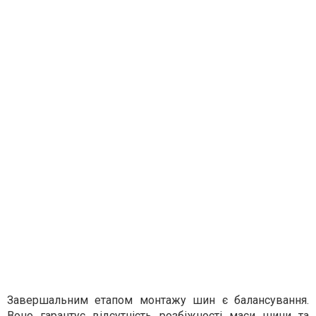
Завершальним етапом монтажу шин є балансування.
Воно гарантує відсутність розбіжності маси шини та