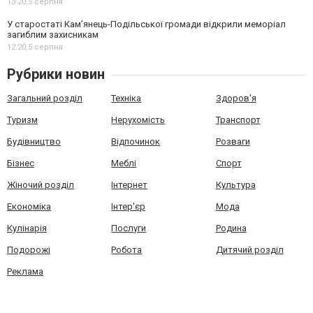
13:20,
5 серпня
У старостаті Кам’янець-Подільської громади відкрили меморіал
загиблим захисникам
12:20,
5 серпня
Рубрики новин
Загальний розділ
Техніка
Здоров'я
Туризм
Нерухомість
Транспорт
Будівництво
Відпочинок
Розваги
Бізнес
Меблі
Спорт
Жіночий розділ
Інтернет
Культура
Економіка
Інтер'єр
Мода
Кулінарія
Послуги
Родина
Подорожі
Робота
Дитячий розділ
Реклама