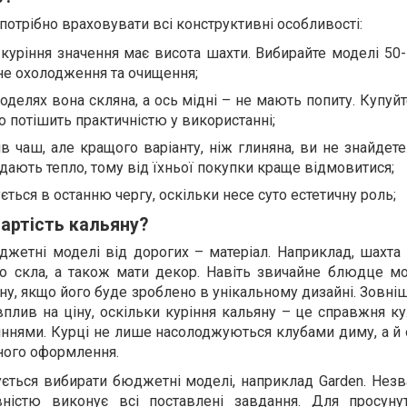
потрібно враховувати всі конструктивні особливості:
 куріння значення має висота шахти. Вибирайте моделі 50
не охолодження та очищення;
оделях вона скляна, а ось мідні – не мають попиту. Купуйт
 потішить практичністю у використанні;
в чаш, але кращого варіанту, ніж глиняна, ви не знайдете
дають тепло, тому від їхньої покупки краще відмовитися;
ється в останню чергу, оскільки несе суто естетичну роль;
вартість кальяну?
джетні моделі від дорогих – матеріал. Наприклад, шахта
о скла, а також мати декор. Навіть звичайне блюдце м
ну, якщо його буде зроблено в унікальному дизайні. Зовні
лив на ціну, оскільки куріння кальяну – це справжня ку
іннями. Курці не лише насолоджуються клубами диму, а й
ного оформлення.
ється вибирати бюджетні моделі, наприклад Garden. Нез
овністю виконує всі поставлені завдання. Для просуну