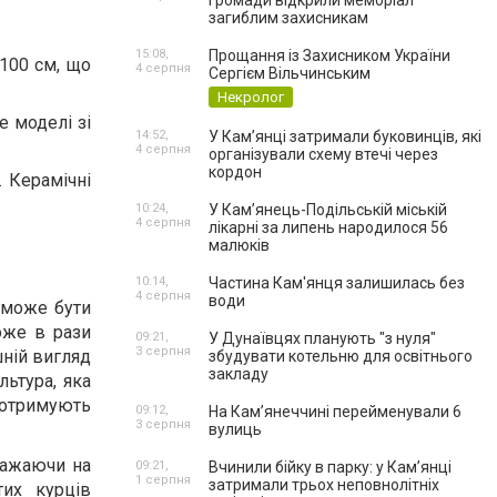
громади відкрили меморіал
загиблим захисникам
15:08,
Прощання із Захисником України
-100 см, що
4 серпня
Сергієм Вільчинським
Некролог
е моделі зі
14:52,
У Кам’янці затримали буковинців, які
4 серпня
організували схему втечі через
кордон
. Керамічні
10:24,
У Кам’янець-Подільській міській
4 серпня
лікарні за липень народилося 56
малюків
10:14,
Частина Кам'янця залишилась без
4 серпня
води
 може бути
оже в рази
09:21,
У Дунаївцях планують "з нуля"
3 серпня
шній вигляд
збудувати котельню для освітнього
закладу
льтура, яка
 отримують
09:12,
На Камʼянеччині перейменували 6
3 серпня
вулиць
важаючи на
09:21,
Вчинили бійку в парку: у Кам’янці
1 серпня
затримали трьох неповнолітніх
тих курців