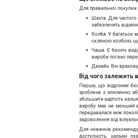
Для правильної покупки 
Шахта. Для частого
забезпечить відмін
Колба. У багатьох м
скляною колбою, що
Чаша. Є безліч виді
вироби погано пере
Дизайн. Він врахову
Від чого залежить 
Перше, що відрізняє бю
зроблена з алюмінію аб
збільшити вартість калья
виробу має не менший вп
передавалася між покол
задоволення від візуаль
Для новачків рекоменду
доступність, кальян п