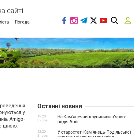
а сайті
міста
Погода
Останні новини
проведення
понуються у
13:20,
На Камʼянеччині зупинили п'яного
янів
Аmigo-
Вчора
водія Audi
ю ціною.
12:20,
У старостаті Кам’янець-Подільської
Вчора