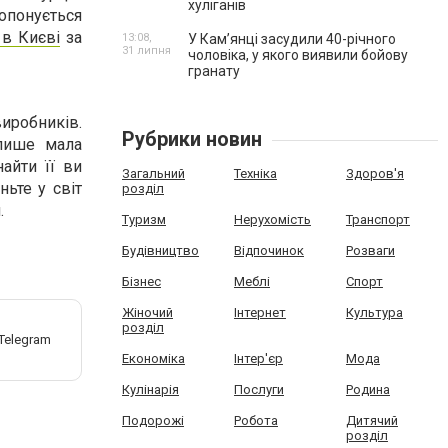
хуліганів
опонується
 в Києві
за
13:08,
У Камʼянці засудили 40-річного
31 липня
чоловіка, у якого виявили бойову
гранату
иробників.
Рубрики новин
 лише мала
айти її ви
Загальний
Техніка
Здоров'я
ньте у світ
розділ
.
Туризм
Нерухомість
Транспорт
Будівництво
Відпочинок
Розваги
Бізнес
Меблі
Спорт
Жіночий
Інтернет
Культура
розділ
Економіка
Інтер'єр
Мода
Кулінарія
Послуги
Родина
Подорожі
Робота
Дитячий
розділ