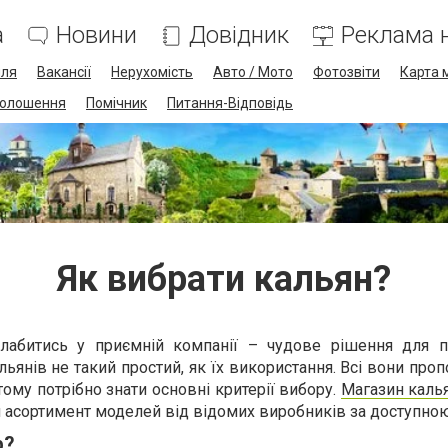
а
Новини
Довідник
Реклама н
лля
Вакансії
Нерухомість
Авто / Мото
Фотозвіти
Карта 
олошення
Помічник
Питання-Відповідь
Як вибрати кальян?
слабитись у приємній компанії – чудове рішення для 
льянів не такий простий, як їх використання. Всі вони про
 тому потрібно знати основні критерії вибору.
Магазин каль
 асортимент моделей від відомих виробників за доступно
р?