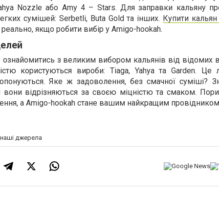
аhya Nоzzle або Аmy 4 – Stars. Для заправки кальяну пр
егких сумішей: Serbetli, Buta Gold та інших.
Купити кальян
реально, якщо робити вибір у Аmigo-hookah.
делей
 ознайомитись з великим вибором кальянів від відомих в
істю користуються вироби: Tiаga, Yahya та Garden. Це
ропонуються. Яке ж задоволення, без смачної суміші? Зн
і вони відрізняються за своєю міцністю та смаком. Пори
ення, а Аmigo-hookah стане вашим найкращим провідником
а наші джерела