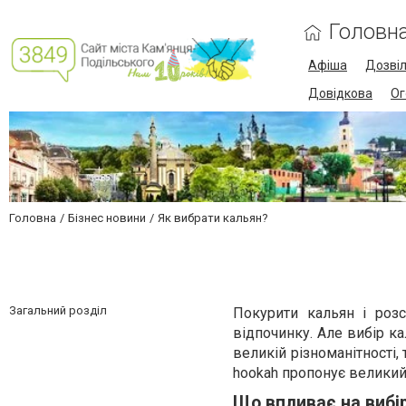
Головн
Афіша
Дозві
Довідкова
Ог
Головна
Бізнес новини
Як вибрати кальян?
Загальний розділ
Покурити кальян і роз
відпочинку. Але вибір ка
великій різноманітності,
hookah пропонує великий
Що впливає на вибі