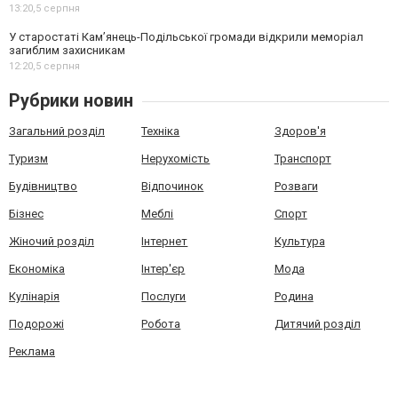
13:20,
5 серпня
У старостаті Кам’янець-Подільської громади відкрили меморіал
загиблим захисникам
12:20,
5 серпня
Рубрики новин
Загальний розділ
Техніка
Здоров'я
Туризм
Нерухомість
Транспорт
Будівництво
Відпочинок
Розваги
Бізнес
Меблі
Спорт
Жіночий розділ
Інтернет
Культура
Економіка
Інтер'єр
Мода
Кулінарія
Послуги
Родина
Подорожі
Робота
Дитячий розділ
Реклама