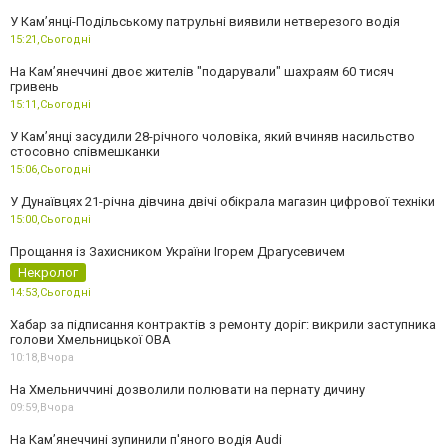
У Кам’янці-Подільському патрульні виявили нетверезого водія
15:21,
Сьогодні
На Камʼянеччині двоє жителів "подарували" шахраям 60 тисяч
гривень
15:11,
Сьогодні
У Камʼянці засудили 28-річного чоловіка, який вчиняв насильство
стосовно співмешканки
15:06,
Сьогодні
У Дунаївцях 21-річна дівчина двічі обікрала магазин цифрової техніки
15:00,
Сьогодні
Прощання із Захисником України Ігорем Драгусевичем
Некролог
14:53,
Сьогодні
Хабар за підписання контрактів з ремонту доріг: викрили заступника
голови Хмельницької ОВА
10:18,
Вчора
На Хмельниччині дозволили полювати на пернату дичину
09:59,
Вчора
На Камʼянеччині зупинили п'яного водія Audi