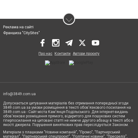
Реклама на сайті
Франшиза "CitySites"
Про нас
Контакти
Автори проєкту
info@3849.com.ua
Допускається цитування матеріалів без отримання попередньої згоди
3849.com.ua за умови розміщення в тексті обов'язкового посилання на
3849.com.ua - Сайт міста Кам'янця-Подільського. Для інтернет-видань
обов'язкове розміщення прямого, відкритого для пошукових систем
гіперпосилання на цитовані статті не нижче другого абзацу в тексті або в
якості джерела. Порушення виняткових прав переслідується Законом.
Матеріали з плашками "Новини компаній", "Промо", "Партнерський
матеріал", "Партнерський спецпроєкт", "Політичні новини", "Пресреліз",