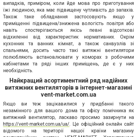
випадків, приміром, коли йде мова про приготування
їжі людиною, яка має підвищену чутливість до запахів.
Також таке обладнання застосовують якщо у
приміщенні підвищена/знижена вологість повітря або
навіть спостерігаються якісь певні відсоткові
відхиленні від характеристик нормативних. Окрім
кухонних та ванних кімнат, а також санвузлів зі
спальнями, досить часто такі витяжні вентилятори
полюбляють встановлювати у коморах з робочими
кабінетами та ряді інших приміщень, де є у них
необхідність.
Найкращий асортиментний ряд надійних
витяжних вентиляторів в інтернет-магазині
vent-market.com.ua
Якщо ви теж зацікавилися у придбанні такого
незамінного для вашого дома та офісу помічника як
витяжний вентилятор, ласкаво просимо зазирнути на
https://vent-market.com.ua/ua/
. Це офіційний онлайн сайт
відомого на території нашої країни магазину