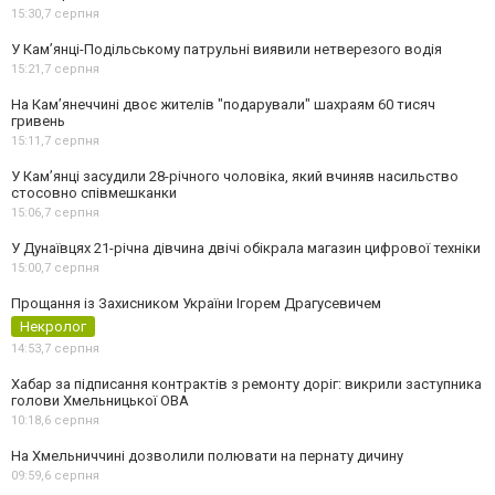
15:30,
7 серпня
У Кам’янці-Подільському патрульні виявили нетверезого водія
15:21,
7 серпня
На Камʼянеччині двоє жителів "подарували" шахраям 60 тисяч
гривень
15:11,
7 серпня
У Камʼянці засудили 28-річного чоловіка, який вчиняв насильство
стосовно співмешканки
15:06,
7 серпня
У Дунаївцях 21-річна дівчина двічі обікрала магазин цифрової техніки
15:00,
7 серпня
Прощання із Захисником України Ігорем Драгусевичем
Некролог
14:53,
7 серпня
Хабар за підписання контрактів з ремонту доріг: викрили заступника
голови Хмельницької ОВА
10:18,
6 серпня
На Хмельниччині дозволили полювати на пернату дичину
09:59,
6 серпня