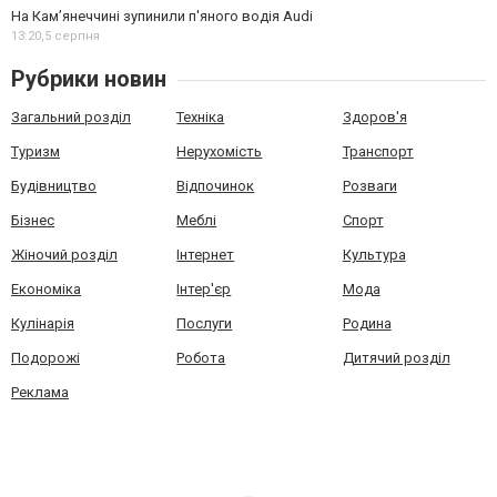
На Камʼянеччині зупинили п'яного водія Audi
13:20,
5 серпня
Рубрики новин
Загальний розділ
Техніка
Здоров'я
Туризм
Нерухомість
Транспорт
Будівництво
Відпочинок
Розваги
Бізнес
Меблі
Спорт
Жіночий розділ
Інтернет
Культура
Економіка
Інтер'єр
Мода
Кулінарія
Послуги
Родина
Подорожі
Робота
Дитячий розділ
Реклама