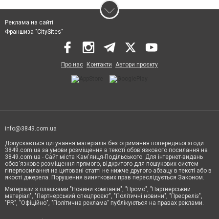
Реклама на сайті
Франшиза "CitySites"
Про нас
Контакти
Автори проєкту
info@3849.com.ua
Допускається цитування матеріалів без отримання попередньої згоди
3849.com.ua за умови розміщення в тексті обов'язкового посилання на
3849.com.ua - Сайт міста Кам'янця-Подільського. Для інтернет-видань
обов'язкове розміщення прямого, відкритого для пошукових систем
гіперпосилання на цитовані статті не нижче другого абзацу в тексті або в
якості джерела. Порушення виняткових прав переслідується Законом.
Матеріали з плашками "Новини компаній", "Промо", "Партнерський
матеріал", "Партнерський спецпроєкт", "Політичні новини", "Пресреліз",
"PR", "Офіційно", "Політична реклама" публікуються на правах реклами.