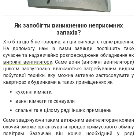
Як запобігти виникненню неприємних
запахів?
Хто б та що б не говорив, а і цій ситуації є гідне рішення.
На допомогу нам із вами завжди поспішить таке
сучасне та надзвичайно розповсюджене обладнання як
витяжні вентилятори
. Саме вони (витяжні вентилятори)
цілком заслуговано вважаються затребуваним видом
побутової техніки, яку можна активно застосовувати у
квартирах з будинками в таких приміщеннях як:
кухонні кімнати;
ванні кімнати та санвузли;
спальні та в цілому ряді інших приміщень.
Саме завдячуючи таким витяжним вентиляторам кожен
охочий зможе організувати процес примусового обміну
повітрям. Зазвичай він конче необхідний у ряді