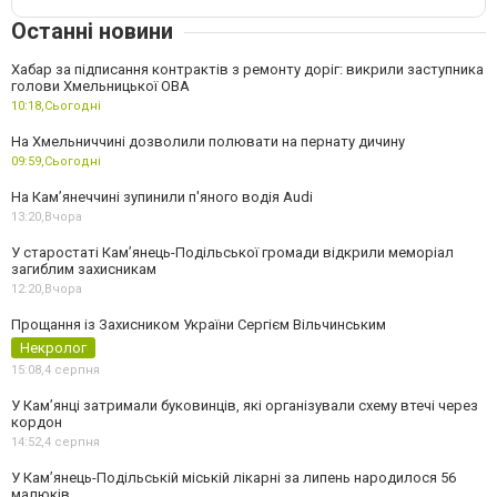
Останні новини
Хабар за підписання контрактів з ремонту доріг: викрили заступника
голови Хмельницької ОВА
10:18,
Сьогодні
На Хмельниччині дозволили полювати на пернату дичину
09:59,
Сьогодні
На Камʼянеччині зупинили п'яного водія Audi
13:20,
Вчора
У старостаті Кам’янець-Подільської громади відкрили меморіал
загиблим захисникам
12:20,
Вчора
Прощання із Захисником України Сергієм Вільчинським
Некролог
15:08,
4 серпня
У Кам’янці затримали буковинців, які організували схему втечі через
кордон
14:52,
4 серпня
У Кам’янець-Подільській міській лікарні за липень народилося 56
малюків