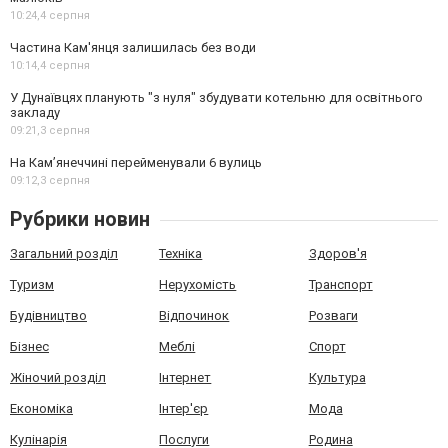
10:24,
4 серпня
Частина Кам'янця залишилась без води
10:14,
4 серпня
У Дунаївцях планують "з нуля" збудувати котельню для освітнього
закладу
09:21,
3 серпня
На Камʼянеччині перейменували 6 вулиць
09:12,
3 серпня
Рубрики новин
Загальний розділ
Техніка
Здоров'я
Туризм
Нерухомість
Транспорт
Будівництво
Відпочинок
Розваги
Бізнес
Меблі
Спорт
Жіночий розділ
Інтернет
Культура
Економіка
Інтер'єр
Мода
Кулінарія
Послуги
Родина