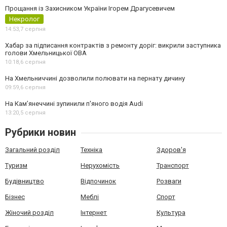
Прощання із Захисником України Ігорем Драгусевичем
Некролог
14:53,
7 серпня
Хабар за підписання контрактів з ремонту доріг: викрили заступника
голови Хмельницької ОВА
10:18,
6 серпня
На Хмельниччині дозволили полювати на пернату дичину
09:59,
6 серпня
На Камʼянеччині зупинили п'яного водія Audi
13:20,
5 серпня
Рубрики новин
Загальний розділ
Техніка
Здоров'я
Туризм
Нерухомість
Транспорт
Будівництво
Відпочинок
Розваги
Бізнес
Меблі
Спорт
Жіночий розділ
Інтернет
Культура