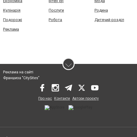
Економіка
Інтер'єр
Мода
Кулінарія
Послуги
Родина
Подорожі
Робота
Дитячий розділ
Реклама
Реклама на сайті
Франшиза "CitySites"
Про нас
Контакти
Автори проєкту