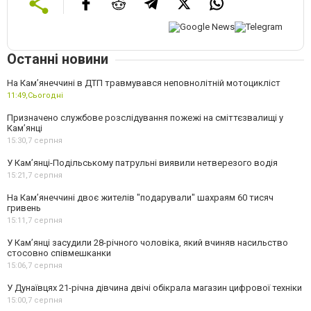
Останні новини
На Кам’янеччині в ДТП травмувався неповнолітній мотоцикліст
11:49,
Сьогодні
Призначено службове розслідування пожежі на сміттєзвалищі у
Кам’янці
15:30,
7 серпня
У Кам’янці-Подільському патрульні виявили нетверезого водія
15:21,
7 серпня
На Камʼянеччині двоє жителів "подарували" шахраям 60 тисяч
гривень
15:11,
7 серпня
У Камʼянці засудили 28-річного чоловіка, який вчиняв насильство
стосовно співмешканки
15:06,
7 серпня
У Дунаївцях 21-річна дівчина двічі обікрала магазин цифрової техніки
15:00,
7 серпня