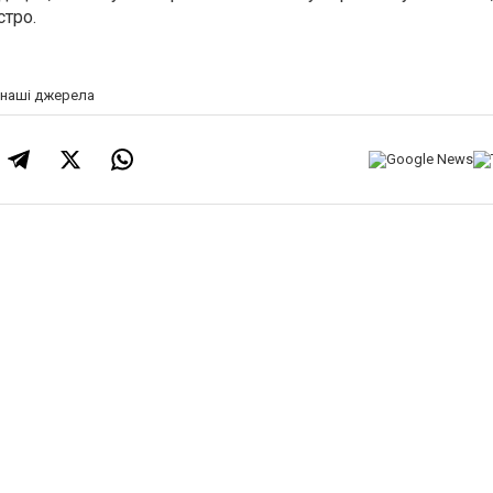
стро.
а наші джерела