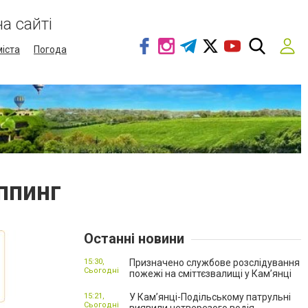
а сайті
міста
Погода
ппинг
Останні новини
15:30,
Призначено службове розслідування
Сьогодні
пожежі на сміттєзвалищі у Кам’янці
15:21,
У Кам’янці-Подільському патрульні
Сьогодні