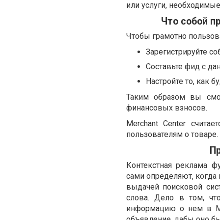
или услуги, необходимы
Что собой п
Чтобы грамотно пользов
Зарегистрируйте соб
Составьте фид с да
Настройте то, как 
Таким образом вы смо
финансовых взносов.
Merchant Center счита
пользователям о товаре.
П
Контекстная реклама фу
сами определяют, когда 
выдачей поисковой сис
слова. Дело в том, чт
информацию о нем в Me
объявление, дабы оно 