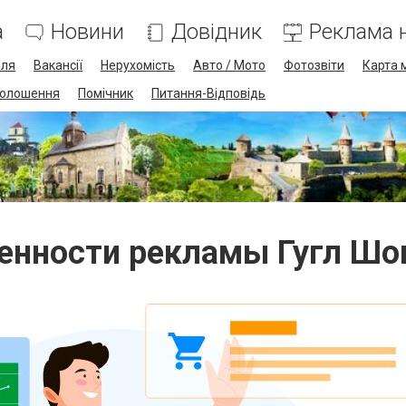
а
Новини
Довідник
Реклама н
лля
Вакансії
Нерухомість
Авто / Мото
Фотозвіти
Карта 
олошення
Помічник
Питання-Відповідь
енности рекламы Гугл Шо