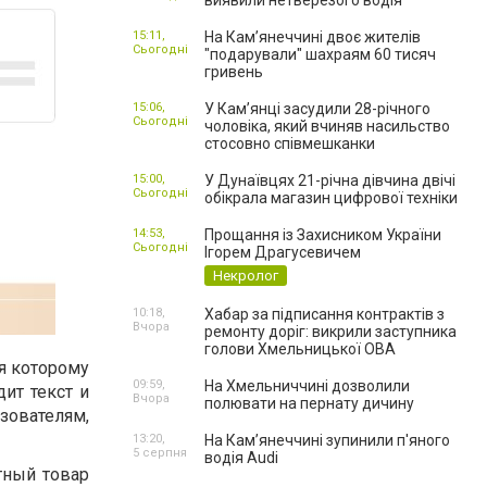
виявили нетверезого водія
15:11,
На Камʼянеччині двоє жителів
Сьогодні
"подарували" шахраям 60 тисяч
гривень
15:06,
У Камʼянці засудили 28-річного
Сьогодні
чоловіка, який вчиняв насильство
стосовно співмешканки
15:00,
У Дунаївцях 21-річна дівчина двічі
Сьогодні
обікрала магазин цифрової техніки
14:53,
Прощання із Захисником України
Сьогодні
Ігорем Драгусевичем
Некролог
10:18,
Хабар за підписання контрактів з
Вчора
ремонту доріг: викрили заступника
голови Хмельницької ОВА
я которому
09:59,
На Хмельниччині дозволили
ит текст и
Вчора
полювати на пернату дичину
зователям,
13:20,
На Камʼянеччині зупинили п'яного
5 серпня
водія Audi
тный товар