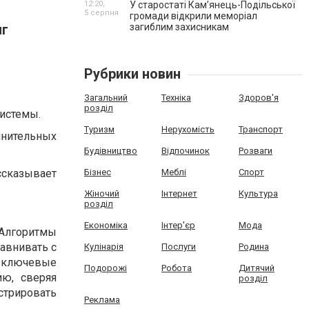
12:20,
У старостаті Кам’янець-Подільської
5 серпня
громади відкрили меморіал
загиблим захисникам
нг
Рубрики новин
Загальний
Техніка
Здоров'я
розділ
системы.
Туризм
Нерухомість
Транспорт
нительных
Будівництво
Відпочинок
Розваги
ссказывает
Бізнес
Меблі
Спорт
Жіночий
Інтернет
Культура
розділ
Економіка
Інтер'єр
Мода
 Алгоритмы
равнивать с
Кулінарія
Послуги
Родина
ь ключевые
Подорожі
Робота
Дитячий
ию, сверяя
розділ
стрировать
Реклама