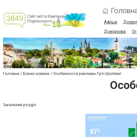
Головн
Афіша
Дозві
Довідкова
Ог
Головна
Бізнес новини
Особенности рекламы Гугл Шоппинг
Особ
Загальний розділ