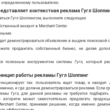
е определенному пользователю.
редставляет контекстная реклама Гугл Шоппи
аться Гугл Шоппингом, выполните следующее:
ственный аккаунт в Merchant Center.
нными.
будет демонстрироваться объявление в выдаче поисковой 
жете продвигать собственный бизнес, не делая допол
ется полезным инструментом системы Гугл, который ра
ринцип работы рекламы Гугл Шоппинг
нкционирует так: пользователь ищет товар, и находит.
именно, и где должна демонстрироваться реклама. Если с
темы Гугл, для данной рекламы не требуется подбират
о алгоритм может самостоятельно предлагать продукц
rchant Center, принимая решение, когда именно демон
было эффективным.