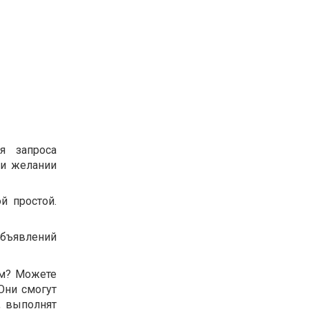
я запроса
ри желании
й простой.
объявлений
ом? Можете
 Они смогут
, выполнят