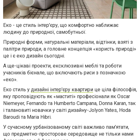
Еко - це стиль інтер'єру, що комфортно наближає
людину до природної, самобутньої.
Природні форми, натуральні матеріали, відтінки, взяті з
палітри природи, а головне концепція «корист
ь
природ
і
»
це і є еко дизайн сьогодні.
А ще-цікаві проекти, ексклюзивні меблі та роботи
учасників бієнале, що включають риси з позначкою
«еко».
Еко стиль
у
дизайні
інтер'єру
квартири
це ціла філософія,
яку проповідують як «маститі» професіонали як Oscar
Niemeyer, Fernando та Humberto Campana, Donna Karan, так
і талановиті новачки у світі дизайну-Jolyon Yates, Hoda
Baroudi та Maria Hibri.
У сучасному урбанізованому світі важливо пам'ятати,
що предметно-просторове середовище не тільки нами