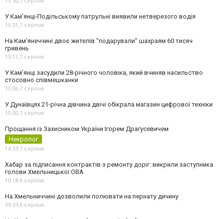
15:30,
7 серпня
У Кам’янці-Подільському патрульні виявили нетверезого водія
15:21,
7 серпня
На Камʼянеччині двоє жителів "подарували" шахраям 60 тисяч
гривень
15:11,
7 серпня
У Камʼянці засудили 28-річного чоловіка, який вчиняв насильство
стосовно співмешканки
15:06,
7 серпня
У Дунаївцях 21-річна дівчина двічі обікрала магазин цифрової техніки
15:00,
7 серпня
Прощання із Захисником України Ігорем Драгусевичем
Некролог
14:53,
7 серпня
Хабар за підписання контрактів з ремонту доріг: викрили заступника
голови Хмельницької ОВА
10:18,
6 серпня
На Хмельниччині дозволили полювати на пернату дичину
09:59,
6 серпня