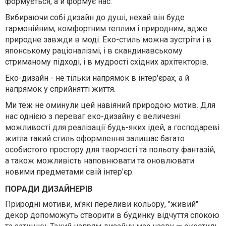
формується, а й формує нас.
Вибираючи собі дизайн до душі, нехай він буде
гармонійним, комфортним теплим і природним, адже
природне завжди в моді. Еко-стиль можна зустріти і в
японському раціоналізмі, і в скандинавському
стриманому підході, і в мудрості східних архітекторів.
Еко-дизайн - не тільки напрямок в інтер'єрах, а й
напрямок у сприйнятті життя.
Ми теж не оминули цей навіяний природою мотив. Для
нас однією з переваг еко-дизайну є величезні
можливості для реалізації будь-яких ідей, а господареві
житла такий стиль оформлення залишає багато
особистого простору для творчості та польоту фантазій,
а також можливість наповнювати та оновлювати
новими предметами свій інтер'єр.
ПОРАДИ ДИЗАЙНЕРІВ
Природні мотиви, м'які переливи кольору, "живий"
декор допоможуть створити в будинку відчуття спокою