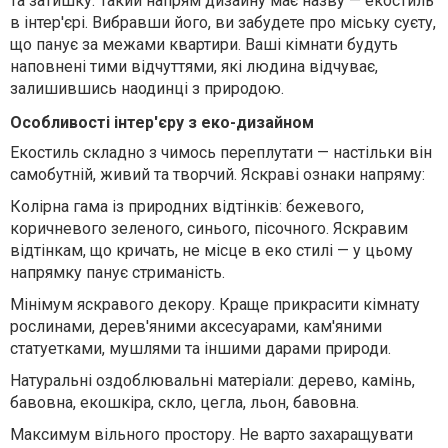
та затишку. Такий напрям дизайну має назву — екостиль
в інтер'єрі. Вибравши його, ви забудете про міську суєту,
що панує за межами квартири. Ваші кімнати будуть
наповнені тими відчуттями, які людина відчуває,
залишившись наодинці з природою.
Особливості інтер'єру з еко-дизайном
Екостиль складно з чимось переплутати — настільки він
самобутній, живий та творчий. Яскраві ознаки напряму:
Колірна гама із природних відтінків: бежевого,
коричневого зеленого, синього, пісочного. Яскравим
відтінкам, що кричать, не місце в еко стилі — у цьому
напрямку панує стриманість.
Мінімум яскравого декору. Краще прикрасити кімнату
рослинами, дерев'яними аксесуарами, кам'яними
статуетками, мушлями та іншими дарами природи.
Натуральні оздоблювальні матеріали: дерево, камінь,
бавовна, екошкіра, скло, цегла, льон, бавовна.
Максимум вільного простору. Не варто захаращувати