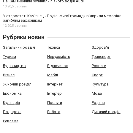
На Камʼянеччині зупинили п'яного водія Audi
13:20,
5 серпня
У старостаті Кам’янець-Подільської громади відкрили меморіал
загиблим захисникам
12:20,
5 серпня
Рубрики новин
Загальний розділ
Техніка
Здоров'я
Туризм
Нерухомість
Транспорт
Будівництво
Відпочинок
Розваги
Бізнес
Меблі
Спорт
Жіночий розділ
Інтернет
Культура
Економіка
Інтер'єр
Мода
Кулінарія
Послуги
Родина
Подорожі
Робота
Дитячий розділ
Реклама