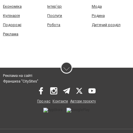
Економіка
Інтер'єр
Мода
Кулінарія
Послуги
Родина
Подорожі
Робота
Дитячий розділ
Реклама
Реклама на сайті
Франшиза "CitySites"
Про нас
Контакти
Автори проєкту