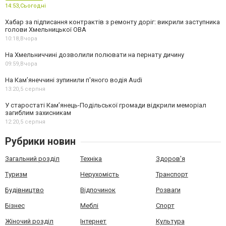
14:53,
Сьогодні
Хабар за підписання контрактів з ремонту доріг: викрили заступника
голови Хмельницької ОВА
10:18,
Вчора
На Хмельниччині дозволили полювати на пернату дичину
09:59,
Вчора
На Камʼянеччині зупинили п'яного водія Audi
13:20,
5 серпня
У старостаті Кам’янець-Подільської громади відкрили меморіал
загиблим захисникам
12:20,
5 серпня
Рубрики новин
Загальний розділ
Техніка
Здоров'я
Туризм
Нерухомість
Транспорт
Будівництво
Відпочинок
Розваги
Бізнес
Меблі
Спорт
Жіночий розділ
Інтернет
Культура