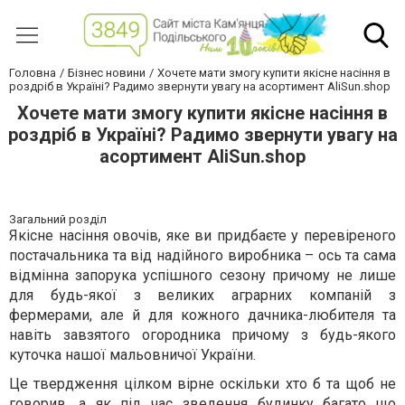
Головна
Бізнес новини
Хочете мати змогу купити якісне насіння в
роздріб в Україні? Радимо звернути увагу на асортимент AliSun.shop
Хочете мати змогу купити якісне насіння в
роздріб в Україні? Радимо звернути увагу на
асортимент AliSun.shop
Загальний розділ
Якісне насіння овочів, яке ви придбаєте у перевіреного
постачальника та від надійного виробника – ось та сама
відмінна запорука успішного сезону причому не лише
для будь-якої з великих аграрних компаній з
фермерами, але й для кожного дачника-любителя та
навіть завзятого огородника причому з будь-якого
куточка нашої мальовничої України.
Це твердження цілком вірне оскільки хто б та щоб не
говорив, а як під час зведення будинку багато що