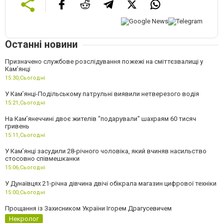
Останні новини
Призначено службове розслідування пожежі на сміттєзвалищі у
Кам’янці
15:30,
Сьогодні
У Кам’янці-Подільському патрульні виявили нетверезого водія
15:21,
Сьогодні
На Камʼянеччині двоє жителів "подарували" шахраям 60 тисяч
гривень
15:11,
Сьогодні
У Камʼянці засудили 28-річного чоловіка, який вчиняв насильство
стосовно співмешканки
15:06,
Сьогодні
У Дунаївцях 21-річна дівчина двічі обікрала магазин цифрової техніки
15:00,
Сьогодні
Прощання із Захисником України Ігорем Драгусевичем
Некролог