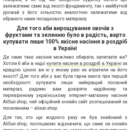
залежатиме саме від якості фундаменту, так і майбутній
урожай з його кількістю аналогічно залежатиме від
обраного нами посадкового матеріалу.
Для того аби вирощування овочів з
фруктами та зеленню було в радість, варто
купувати лише 100% якісне насіння в роздріб
в Україні
Де саме таке насіння можливо обирати, запитаєте ви?
Хотіли б аби в надії
купити насiння в роздрiб в Україні
за
кращою ціною ви ні у якому разі не втратили на його
якості? Для того аби у вас була гарна змога при першій
необхідності купувати лише найкращий посівний
матеріал, радимо вам довіряти надійному та
перевіреному українському інтернет-магазину насіння
AliSun.shop, чий офіційний онлайн сайт розташований за
посиланням – alisun.shop.
Для тих, хто ще жодного разу не був знайомий з
AliSun.shop, поспішаємо відзначити, що саме на онлайн