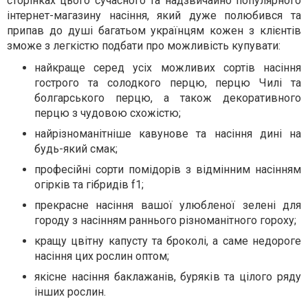
сторінках цього сучасного та надзвичайно популярного
інтернет-магазину насіння, який дуже полюбився та
припав до душі багатьом українцям кожен з клієнтів
зможе з легкістю подбати про можливість купувати:
найкраще серед усіх можливих сортів насіння
гострого та солодкого перцю, перцю Чилі та
болгарського перцю, а також декоративного
перцю з чудовою схожістю;
найрізноманітніше кавунове та насіння дині на
будь-який смак;
професійні сорти помідорів з відмінним насінням
огірків та гібридів f1;
прекрасне насіння вашої улюбленої зелені для
городу з насінням раннього різноманітного гороху;
кращу цвітну капусту та броколі, а саме недороге
насіння цих рослин оптом;
якісне насіння баклажанів, буряків та цілого ряду
інших рослин.