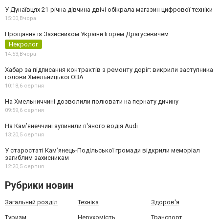
У Дунаївцях 21-річна дівчина двічі обікрала магазин цифрової техніки
15:00,
Вчора
Прощання із Захисником України Ігорем Драгусевичем
Некролог
14:53,
Вчора
Хабар за підписання контрактів з ремонту доріг: викрили заступника
голови Хмельницької ОВА
10:18,
6 серпня
На Хмельниччині дозволили полювати на пернату дичину
09:59,
6 серпня
На Камʼянеччині зупинили п'яного водія Audi
13:20,
5 серпня
У старостаті Кам’янець-Подільської громади відкрили меморіал
загиблим захисникам
12:20,
5 серпня
Рубрики новин
Загальний розділ
Техніка
Здоров'я
Туризм
Нерухомість
Транспорт