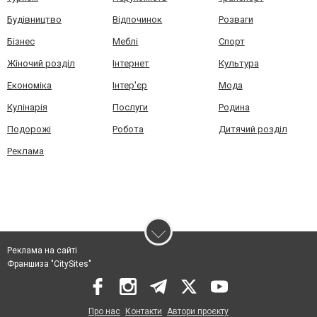
Будівництво
Відпочинок
Розваги
Бізнес
Меблі
Спорт
Жіночий розділ
Інтернет
Культура
Економіка
Інтер'єр
Мода
Кулінарія
Послуги
Родина
Подорожі
Робота
Дитячий розділ
Реклама
Реклама на сайті
Франшиза "CitySites"
Про нас
Контакти
Автори проєкту