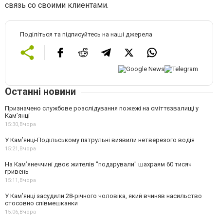
связь со своими клиентами.
Поділіться та підписуйтесь на наші джерела
Останні новини
Призначено службове розслідування пожежі на сміттєзвалищі у
Кам’янці
15:30,
Вчора
У Кам’янці-Подільському патрульні виявили нетверезого водія
15:21,
Вчора
На Камʼянеччині двоє жителів "подарували" шахраям 60 тисяч
гривень
15:11,
Вчора
У Камʼянці засудили 28-річного чоловіка, який вчиняв насильство
стосовно співмешканки
15:06,
Вчора