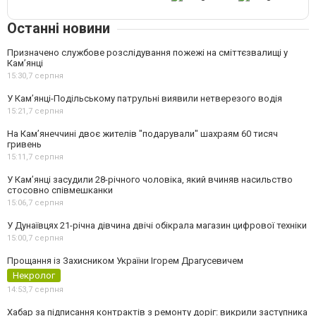
Останні новини
Призначено службове розслідування пожежі на сміттєзвалищі у
Кам’янці
15:30,
7 серпня
У Кам’янці-Подільському патрульні виявили нетверезого водія
15:21,
7 серпня
На Камʼянеччині двоє жителів "подарували" шахраям 60 тисяч
гривень
15:11,
7 серпня
У Камʼянці засудили 28-річного чоловіка, який вчиняв насильство
стосовно співмешканки
15:06,
7 серпня
У Дунаївцях 21-річна дівчина двічі обікрала магазин цифрової техніки
15:00,
7 серпня
Прощання із Захисником України Ігорем Драгусевичем
Некролог
14:53,
7 серпня
Хабар за підписання контрактів з ремонту доріг: викрили заступника