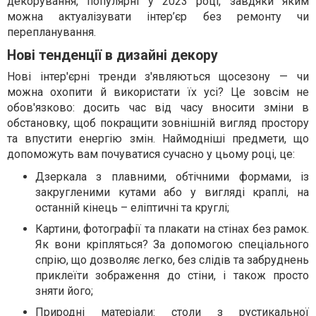
декорування, популярні у 2023 році, завдяки яким
можна актуалізувати інтер’єр без ремонту чи
перепланування.
Нові тенденції в дизайні декору
Нові інтер'єрні тренди з'являються щосезону — чи
можна охопити й використати їх усі? Це зовсім не
обов'язково: досить час від часу вносити зміни в
обстановку, щоб покращити зовнішній вигляд простору
та впустити енергію змін. Наймодніші предмети, що
допоможуть вам почуватися сучасно у цьому році, це:
Дзеркала з плавними, обтічними формами, із
закругленими кутами або у вигляді краплі, на
останній кінець – еліптичні та круглі;
Картини, фотографії та плакати на стінах без рамок.
Як вони кріпляться? За допомогою спеціального
спрію, що дозволяє легко, без слідів та забруднень
приклеїти зображення до стіни, і також просто
зняти його;
Природні матеріали: столи з рустикальної