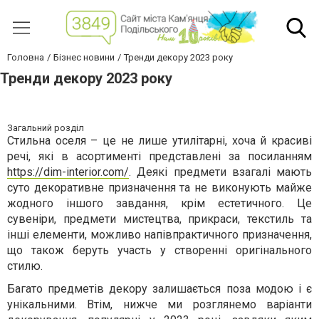
Головна
Бізнес новини
Тренди декору 2023 року
Тренди декору 2023 року
Загальний розділ
Стильна оселя – це не лише утилітарні, хоча й красиві
речі, які в асортименті представлені за посиланням
https://dim-interior.com/
. Деякі предмети взагалі мають
суто декоративне призначення та не виконують майже
жодного іншого завдання, крім естетичного. Це
сувеніри, предмети мистецтва, прикраси, текстиль та
інші елементи, можливо напівпрактичного призначення,
що також беруть участь у створенні оригінального
стилю.
Багато предметів декору залишається поза модою і є
унікальними. Втім, нижче ми розглянемо варіанти