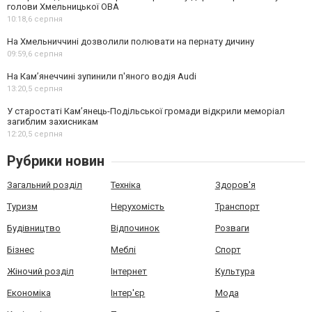
голови Хмельницької ОВА
10:18,
6 серпня
На Хмельниччині дозволили полювати на пернату дичину
09:59,
6 серпня
На Камʼянеччині зупинили п'яного водія Audi
13:20,
5 серпня
У старостаті Кам’янець-Подільської громади відкрили меморіал
загиблим захисникам
12:20,
5 серпня
Рубрики новин
Загальний розділ
Техніка
Здоров'я
Туризм
Нерухомість
Транспорт
Будівництво
Відпочинок
Розваги
Бізнес
Меблі
Спорт
Жіночий розділ
Інтернет
Культура
Економіка
Інтер'єр
Мода