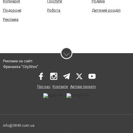
Кулінарія
Послуги
Родина
Подорожі
Робота
Дитячий розділ
Реклама
Реклама на сайті
Франшиза "CitySites"
Про нас
Контакти
Автори проєкту
info@3849.com.ua